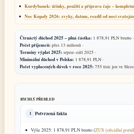
Kurdybanek: účinky, použití a příprava čaje – kompletn
Noc Kupały 2026: zvyky, datum, rozdíl od noci svatojá
Čtrnáctý důchod 2025 – plná částka:
1 878,91 PLN brutto ·
Počet příjemců:
přes 13 milionů ·
Termíny výplat 2025:
srpen–září 2025 ·
Minimální důchod v Polsku:
1 878,91 PLN ·
Počet vyplacených dávek v roce 2025:
755 tisíc jen ve Slez
RYCHLÝ PŘEHLED
Potvrzená fakta
1
Výše 2025: 1 878,91 PLN brutto (
ZUS (oficiální portál