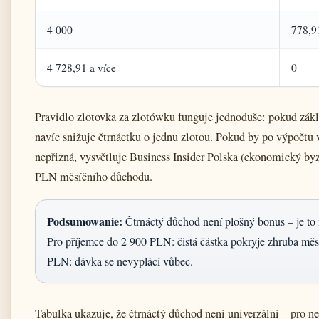
4 000
778,9
4 728,91 a více
0
Pravidlo zlotovka za zlotówku funguje jednoduše: pokud zák
navíc snižuje čtrnáctku o jednu zlotou. Pokud by po výpočtu 
nepřizná, vysvětluje Business Insider Polska (ekonomický by
PLN měsíčního důchodu.
Podsumowanie:
Čtrnáctý důchod není plošný bonus – je to ná
Pro příjemce do 2 900 PLN: čistá částka pokryje zhruba měs
PLN: dávka se nevyplácí vůbec.
Tabulka ukazuje, že čtrnáctý důchod není univerzální – pro 