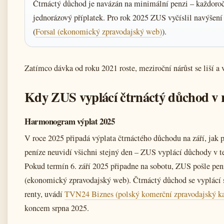
Čtrnáctý důchod je navázán na minimální penzi – každoroční
jednorázový příplatek. Pro rok 2025 ZUS vyčíslil navýšen
(
Forsal (ekonomický zpravodajský web)
).
Zatímco dávka od roku 2021 roste, meziroční nárůst se liší a 
Kdy ZUS vyplácí čtrnáctý důchod v 
Harmonogram výplat 2025
V roce 2025 připadá výplata čtrnáctého důchodu na září, jak p
peníze neuvidí všichni stejný den – ZUS vyplácí důchody v term
Pokud termín 6. září 2025 připadne na sobotu, ZUS pošle pení
(ekonomický zpravodajský web). Čtrnáctý důchod se vyplácí 
renty, uvádí
TVN24 Biznes (polský komerční zpravodajský ka
koncem srpna 2025.