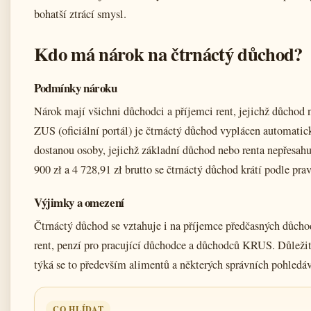
bohatší ztrácí smysl.
Kdo má nárok na čtrnáctý důchod?
Podmínky nároku
Nárok mají všichni důchodci a příjemci rent, jejichž důchod
ZUS (oficiální portál) je čtrnáctý důchod vyplácen automatic
dostanou osoby, jejichž základní důchod nebo renta nepřesahu
900 zł a 4 728,91 zł brutto se čtrnáctý důchod krátí podle pra
Výjimky a omezení
Čtrnáctý důchod se vztahuje i na příjemce předčasných důchodů
rent, penzí pro pracující důchodce a důchodců KRUS. Důležit
týká se to především alimentů a některých správních pohledá
CO HLÍDAT