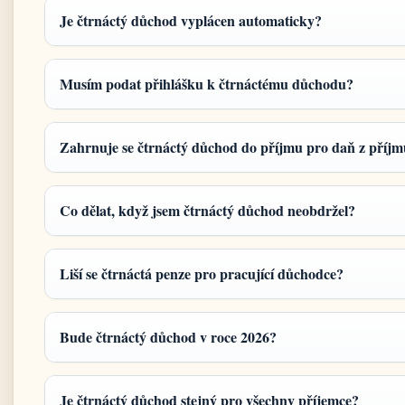
Je čtrnáctý důchod vyplácen automaticky?
Musím podat přihlášku k čtrnáctému důchodu?
Zahrnuje se čtrnáctý důchod do příjmu pro daň z příj
Co dělat, když jsem čtrnáctý důchod neobdržel?
Liší se čtrnáctá penze pro pracující důchodce?
Bude čtrnáctý důchod v roce 2026?
Je čtrnáctý důchod stejný pro všechny příjemce?