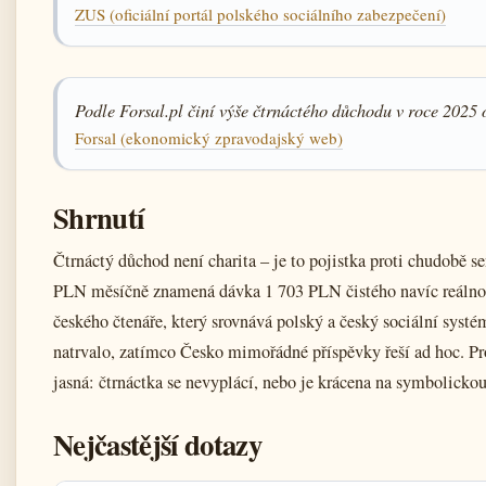
ZUS (oficiální portál polského sociálního zabezpečení)
Podle Forsal.pl činí výše čtrnáctého důchodu v roce 2025 
Forsal (ekonomický zpravodajský web)
Shrnutí
Čtrnáctý důchod není charita – je to pojistka proti chudobě 
PLN měsíčně znamená dávka 1 703 PLN čistého navíc reálno
českého čtenáře, který srovnává polský a český sociální systé
natrvalo, zatímco Česko mimořádné příspěvky řeší ad hoc. P
jasná: čtrnáctka se nevyplácí, nebo je krácena na symbolickou
Nejčastější dotazy