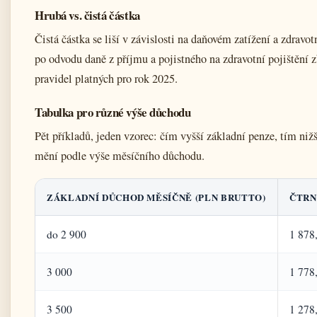
Hrubá vs. čistá částka
Čistá částka se liší v závislosti na daňovém zatížení a zdrav
po odvodu daně z příjmu a pojistného na zdravotní pojištění
pravidel platných pro rok 2025.
Tabulka pro různé výše důchodu
Pět příkladů, jeden vzorec: čím vyšší základní penze, tím nižš
mění podle výše měsíčního důchodu.
ZÁKLADNÍ DŮCHOD MĚSÍČNĚ (PLN BRUTTO)
ČTRN
do 2 900
1 878
3 000
1 778
3 500
1 278