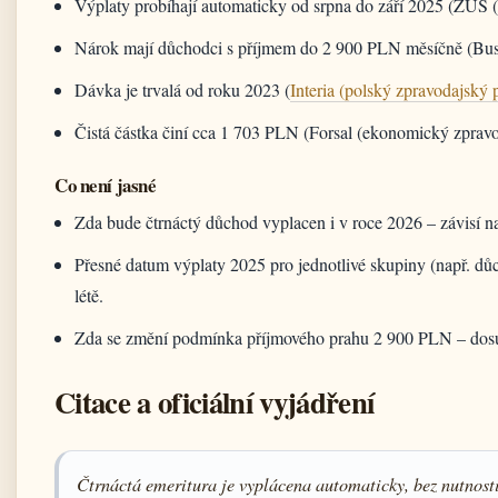
Výplaty probíhají automaticky od srpna do září 2025 (ZUS (of
Nárok mají důchodci s příjmem do 2 900 PLN měsíčně (Busi
Dávka je trvalá od roku 2023 (
Interia (polský zpravodajský p
Čistá částka činí cca 1 703 PLN (Forsal (ekonomický zprav
Co není jasné
Zda bude čtrnáctý důchod vyplacen i v roce 2026 – závisí na
Přesné datum výplaty 2025 pro jednotlivé skupiny (např. d
létě.
Zda se změní podmínka příjmového prahu 2 900 PLN – dosu
Citace a oficiální vyjádření
Čtrnáctá emeritura je vyplácena automaticky, bez nutnost