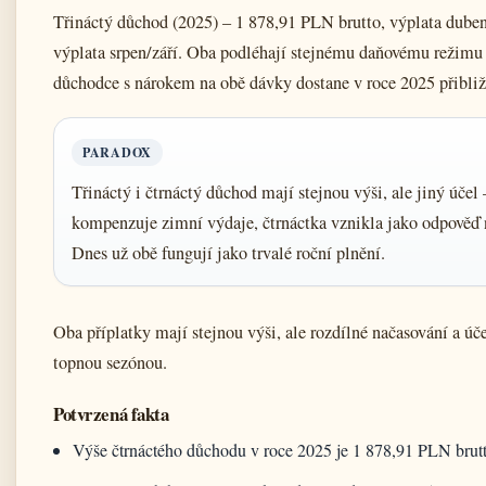
Třináctý důchod (2025) – 1 878,91 PLN brutto, výplata duben
výplata srpen/září. Oba podléhají stejnému daňovému režimu
důchodce s nárokem na obě dávky dostane v roce 2025 přibliž
PARADOX
Třináctý i čtrnáctý důchod mají stejnou výši, ale jiný účel 
kompenzuje zimní výdaje, čtrnáctka vznikla jako odpověď n
Dnes už obě fungují jako trvalé roční plnění.
Oba příplatky mají stejnou výši, ale rozdílné načasování a úče
topnou sezónou.
Potvrzená fakta
Výše čtrnáctého důchodu v roce 2025 je 1 878,91 PLN brutto