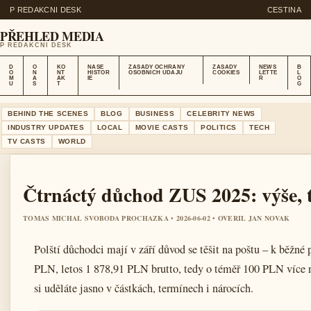
P REDAKCNI DESK
CESTINA
PŘEHLED MEDIA
P REDAKCNI DESK
D
O
KO
NASE
ZASADY OCHRANY
ZASADY
NEWS
B
O
N
NT
HISTOR
OSOBNICH UDAJU
COOKIES
LETTE
L
M
A
AK
IE
R
O
U
S
T
G
BEHIND THE SCENES
BLOG
BUSINESS
CELEBRITY NEWS
INDUSTRY UPDATES
LOCAL
MOVIE CASTS
POLITICS
TECH
TV CASTS
WORLD
Čtrnáctý důchod ZUS 2025: výše, 
TOMAS MICHAL SVOBODA PROCHAZKA • 2026-06-02 • OVERIL JAN NOVAK
Polští důchodci mají v září důvod se těšit na poštu – k běžné
PLN, letos 1 878,91 PLN brutto, tedy o téměř 100 PLN více n
si uděláte jasno v částkách, termínech i nárocích.