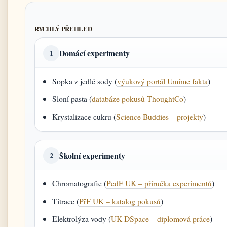
RYCHLÝ PŘEHLED
Domácí experimenty
1
Sopka z jedlé sody (
výukový portál Umíme fakta
)
Sloní pasta (
databáze pokusů ThoughtCo
)
Krystalizace cukru (
Science Buddies – projekty
)
Školní experimenty
2
Chromatografie (
PedF UK – příručka experimentů
)
Titrace (
PřF UK – katalog pokusů
)
Elektrolýza vody (
UK DSpace – diplomová práce
)