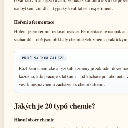
(kvalitativní analýza) uvádí, že důkaz kationtů kovů lze provés
nadbytkem činidla – typický kvalitativní experiment.
Hoření a fermentace
Hoření je exotermní redoxní reakce. Fermentace je naopak a
sacharidů – obě jsou příklady chemických změn s praktický
PROČ NA TOM ZÁLEŽÍ
Rozlišení chemické a fyzikální změny je základní dovednos
každého, kdo pracuje s látkami – od kuchaře po laboranta
vést k nesprávnému zacházení s chemikáliemi.
Jakých je 20 typů chemie?
Hlavní obory chemie