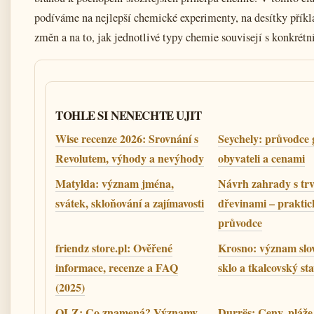
podíváme na nejlepší chemické experimenty, na desítky přík
změn a na to, jak jednotlivé typy chemie souvisejí s konkrét
TOHLE SI NENECHTE UJIT
Wise recenze 2026: Srovnání s
Seychely: průvodce g
Revolutem, výhody a nevýhody
obyvateli a cenami
Matylda: význam jména,
Návrh zahrady s tr
svátek, skloňování a zajímavosti
dřevinami – praktic
průvodce
friendz store.pl: Ověřené
Krosno: význam slov
informace, recenze a FAQ
sklo a tkalcovský sta
(2025)
OLZ: Co znamená? Významy,
Durrës: Ceny, pláže