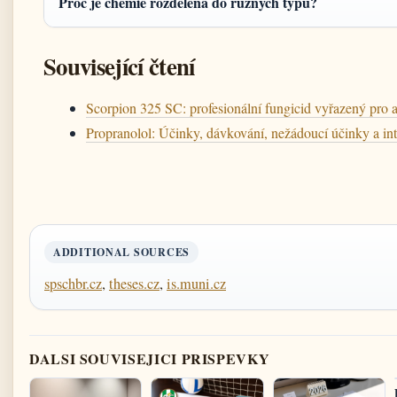
Proč je chemie rozdělena do různých typů?
Související čtení
Scorpion 325 SC: profesionální fungicid vyřazený pro 
Propranolol: Účinky, dávkování, nežádoucí účinky a in
ADDITIONAL SOURCES
spschbr.cz
,
theses.cz
,
is.muni.cz
DALSI SOUVISEJICI PRISPEVKY