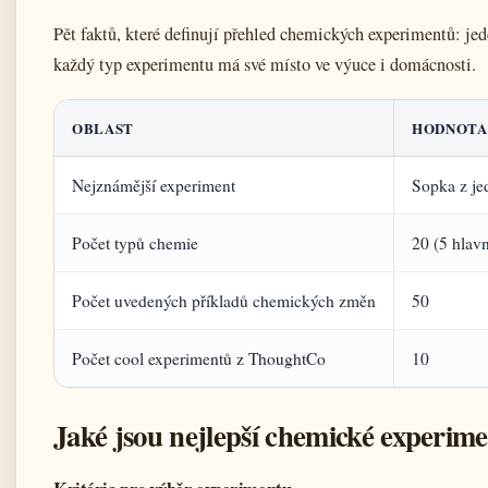
Pět faktů, které definují přehled chemických experimentů: je
každý typ experimentu má své místo ve výuce i domácnosti.
OBLAST
HODNOTA
Nejznámější experiment
Sopka z je
Počet typů chemie
20 (5 hlav
Počet uvedených příkladů chemických změn
50
Počet cool experimentů z ThoughtCo
10
Jaké jsou nejlepší chemické experim