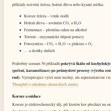
příklady rezivění železa, hoření dřeva nebo kysání mléka.
Koroze železa – vznik oxidů
Hoření dřeva – uvolnění CO₂ a H₂O
Fermentace – přeměna cukru na alkohol
Trávení – enzymatické štěpení potravy
Fotosyntéza – CO₂ + H₂O → glukóza + O₂
… a desítky dalších
pokrývá škálu od kuchyňskýc
Podrobný seznam 50 příkladů
(pečení, karamelizace) po průmyslové procesy (výroba cem
rud)
. Vyčerpávající výčet není možný, ale reprezentativní vz
ThoughtCo (databáze chemických změn)
.
Koroze a oxidace
Koroze je elektrochemický děj, při kterém kov přechází na o