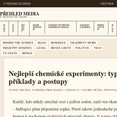
P REDAKCNI DESK
CESTINA
PŘEHLED MEDIA
P REDAKCNI DESK
D
O
KO
NASE
ZASADY OCHRANY
ZASADY
NEWS
B
O
N
NT
HISTOR
OSOBNICH UDAJU
COOKIES
LETTE
L
M
A
AK
IE
R
O
U
S
T
G
BEHIND THE SCENES
BLOG
BUSINESS
CELEBRITY NEWS
INDUSTRY UPDATES
LOCAL
MOVIE CASTS
POLITICS
TECH
TV CASTS
WORLD
Nejlepší chemické experimenty: typ
příklady a postupy
TOMAS MICHAL SVOBODA PROCHAZKA • 2026-06-15 • OVERIL PETRA NOVOTNA
Každý, kdo někdy smíchal ocet s jedlou sodou, zažil ten oka
– bublající pěna připomíná sopku. Právě takové jednoduché p
bránou k pochopení složitějších principů chemie. V tomto čl