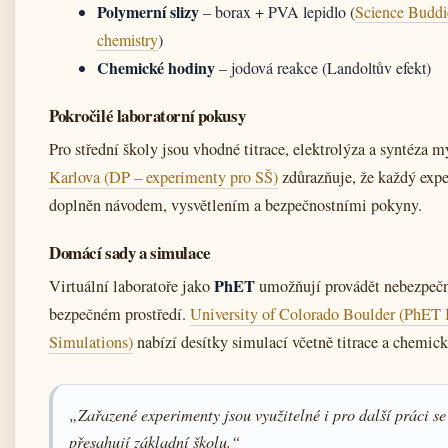
Polymerní slizy
– borax + PVA lepidlo (
Science Buddi
chemistry
)
Chemické hodiny
– jodová reakce (Landoltův efekt)
Pokročilé laboratorní pokusy
Pro střední školy jsou vhodné titrace, elektrolýza a syntéza 
Karlova (DP – experimenty pro SŠ)
zdůrazňuje, že každý exp
doplněn návodem, vysvětlením a bezpečnostními pokyny.
Domácí sady a simulace
PhET
Virtuální laboratoře jako
umožňují provádět nebezpečn
bezpečném prostředí.
University of Colorado Boulder (PhET I
Simulations)
nabízí desítky simulací včetně titrace a chemic
„Zařazené experimenty jsou využitelné i pro další práci se
přesahují základní školu.“