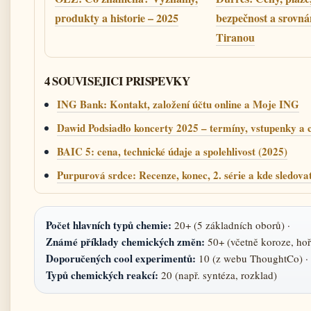
produkty a historie – 2025
bezpečnost a srovnán
Tiranou
4 SOUVISEJICI PRISPEVKY
ING Bank: Kontakt, založení účtu online a Moje ING
Dawid Podsiadło koncerty 2025 – termíny, vstupenky a 
BAIC 5: cena, technické údaje a spolehlivost (2025)
Purpurová srdce: Recenze, konec, 2. série a kde sledova
Počet hlavních typů chemie:
20+ (5 základních oborů) ·
Známé příklady chemických změn:
50+ (včetně koroze, hoř
Doporučených cool experimentů:
10 (z webu ThoughtCo) ·
Typů chemických reakcí:
20 (např. syntéza, rozklad)