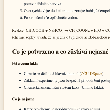
potravinářského barviva.
Ocet rychle vlijte do kráteru – pozorujte bublající erupci
Po skončení vše opláchněte vodou.
Reakce: CH₃COOH + NaHCO₃ → CH₃COONa + H₂O + CO₂
(chemie sopky) uvádí, že se jedná o typickou acidobazickou r
Co je potvrzeno a co zůstává nejasné
Potvrzená fakta
Chemie se dělí na 5 hlavních oborů (
ZČU DSpace
).
Základní experimenty jsou bezpečné při dodržení post
Chemická změna mění složení látky (Umíme fakta).
Co je nejasné
Který typ chemie je nejobtížnější? (názory se liší)