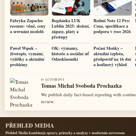
Fabryka Zapachu
Bogdanka LUK
Redmi Note 12 Pro:
recenze: vůně, ceny
Lublin 2025: složení,
Cena, specifikace a
a srovnání modelů
zápasy, platy a
podpora v roce 2026
přestupy
Paweł Wąsek –
OK: významy,
Počasí Mońky –
životopis, vyznání,
historie a sociální síť
aktuální teplota,
výdělky a aktuální
Odnoklassniki
předpověď na 16 dní
problémy
a hodinový výhled
O AUTOROVI
Tomas Michal Svoboda Prochazka
We publish daily fact-based reporting with continu
review.
PŘEHLED MEDIA
Přehled Media kombinuje zpravy, prirucky a analyzy v modernim newsroom