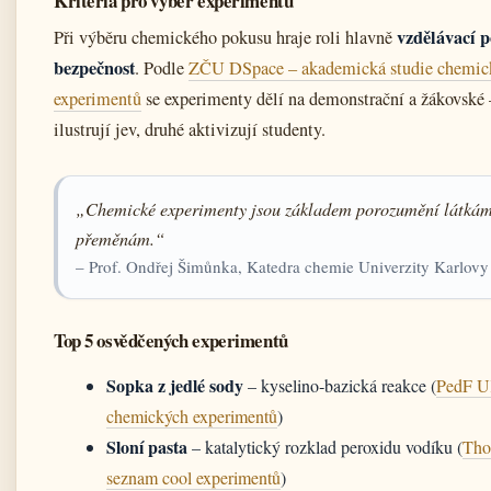
Kritéria pro výběr experimentu
vzdělávací p
Při výběru chemického pokusu hraje roli hlavně
bezpečnost
. Podle
ZČU DSpace – akademická studie chemic
experimentů
se experimenty dělí na demonstrační a žákovské –
ilustrují jev, druhé aktivizují studenty.
„Chemické experimenty jsou základem porozumění látkám 
přeměnám.“
– Prof. Ondřej Šimůnka, Katedra chemie Univerzity Karlovy
Top 5 osvědčených experimentů
Sopka z jedlé sody
– kyselino‑bazická reakce (
PedF U
chemických experimentů
)
Sloní pasta
– katalytický rozklad peroxidu vodíku (
Tho
seznam cool experimentů
)