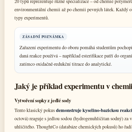
20 typů reprezentuje různé specializace – od chemie polymerů
environmentální chemii až po chemii pevných látek. Každý o
typy experimentů.
ZÁSADNÍ POZNÁMKA
Zařazení experimentu do oboru pomáhá studentům pochopit
daná reakce používá – například esterifikace patří do orga
zatímco oxidačně‑redukční titrace do analytické.
Jaký je příklad experimentu v chemi
Vytvoření sopky z jedlé sody
demonstruje kyselino‑bazickou reakc
Tento klasický pokus
octová) reaguje s jedlou sodou (hydrogenuhličitan sodný) za 
uhličitého. ThoughtCo (databáze chemických pokusů) ho řad