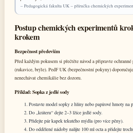
– Pedagogická fakulta UK – příručka chemických experime
Postup chemických experimentů kro
krokem
Bezpečnost především
Před každým pokusem si přečtěte návod a připravte ochrann
(rukavice, brýle). PedF UK (bezpečnostní pokyny) doporučuj
nenechávat chemikálie bez dozoru.
Příklad: Sopka z jedlé sody
Postavte model sopky z hlíny nebo papírové hmoty na 
Do „kráteru“ dejte 2–3 lžíce jedlé sody.
Přidejte pár kapek tekutého mýdla (pro více pěny).
Do oddělené nádoby nalijte 100 ml octa a přidejte troc