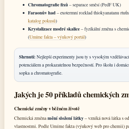
Chromatografie fixů
– separace směsí (PedF UK)
Faraonův had
– exotermní rozklad thiokyanatanu rtuťn
katalog pokusů
)
Krystalizace modré skalice
– fyzikální změna s chem
(
Umíme fakta – výukový portál
)
Shrnutí:
Nejlepší experimenty jsou ty s vysokým vzdělávac
potenciálem a prokazatelnou bezpečností. Pro školu i domácn
sopka a chromatografie.
Jakých je 50 příkladů chemických z
Chemické změny v běžném životě
mění složení látky
Chemická změna
– vzniká nová látka s o
vlastnostmi. Podle Umíme fakta (výukový web pro chemii) pa