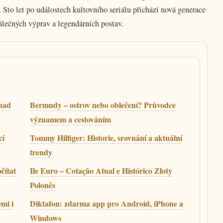
 Sto let po událostech kultovního seriálu přichází nová generace
 válečných výprav a legendárních postav.
 nad
Bermudy – ostrov nebo oblečení? Průvodce
významem a cestováním
cí
Tommy Hilfiger: Historie, srovnání a aktuální
trendy
čítat
Ile Euro – Cotação Atual e Histórico Złoty
Polonês
mi i
Diktafon: zdarma app pro Android, iPhone a
Windows