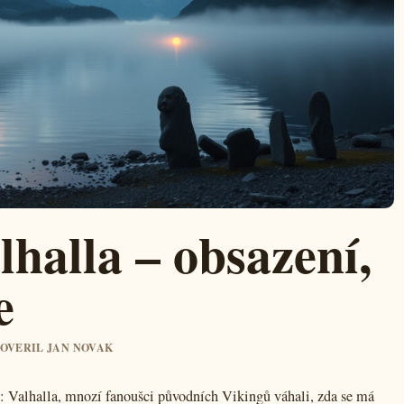
lhalla – obsazení,
e
 OVERIL JAN NOVAK
é: Valhalla, mnozí fanoušci původních Vikingů váhali, zda se má