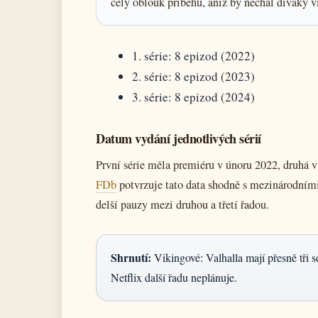
celý oblouk příběhu, aniž by nechal diváky v
1. série: 8 epizod (2022)
2. série: 8 epizod (2023)
3. série: 8 epizod (2024)
Datum vydání jednotlivých sérií
První série měla premiéru v únoru 2022, druhá v 
FDb
potvrzuje tato data shodně s mezinárodními
delší pauzy mezi druhou a třetí řadou.
Shrnutí:
Vikingové: Valhalla mají přesně tři s
Netflix další řadu neplánuje.