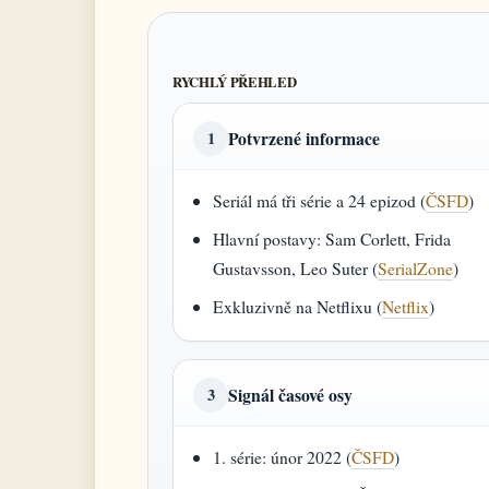
RYCHLÝ PŘEHLED
Potvrzené informace
1
Seriál má tři série a 24 epizod (
ČSFD
)
Hlavní postavy: Sam Corlett, Frida
Gustavsson, Leo Suter (
SerialZone
)
Exkluzivně na Netflixu (
Netflix
)
Signál časové osy
3
1. série: únor 2022 (
ČSFD
)