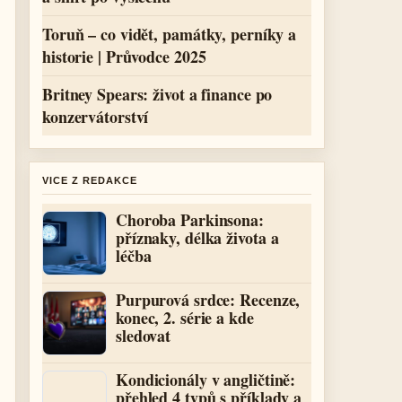
Toruň – co vidět, památky, perníky a
historie | Průvodce 2025
Britney Spears: život a finance po
konzervátorství
VICE Z REDAKCE
Choroba Parkinsona:
příznaky, délka života a
léčba
Purpurová srdce: Recenze,
konec, 2. série a kde
sledovat
Kondicionály v angličtině:
přehled 4 typů s příklady a