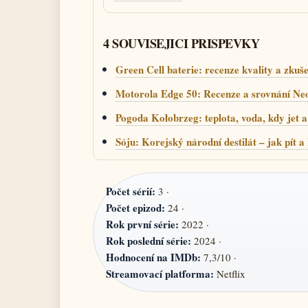
4 SOUVISEJICI PRISPEVKY
Green Cell baterie: recenze kvality a zkuše
Motorola Edge 50: Recenze a srovnání Neo
Pogoda Kołobrzeg: teplota, voda, kdy jet a
Sóju: Korejský národní destilát – jak pít a
Počet sérií:
3 ·
Počet epizod:
24 ·
Rok první série:
2022 ·
Rok poslední série:
2024 ·
Hodnocení na IMDb:
7,3/10 ·
Streamovací platforma:
Netflix