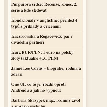
Purpurová srdce: Recenze, konec, 2.
série a kde sledovat
Kondicionály v angličtině: přehled 4
typů s příklady a cvičeními
Kaczorowska a Rogacewicz: pár i
divadelní partneři
Kurz EUR/PLN: 1 euro na polský
zlotý (aktuálně 4,31 PLN)
Jamie Lee Curtis – biografie, rodina a
zdraví
One UI: co to je, rozdíl oproti
Androidu a jak ho vypnout
Barbara Skrzypek mąż: rodinný život
a smrt po výslechu