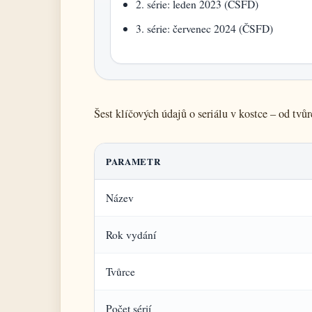
2. série: leden 2023 (ČSFD)
3. série: červenec 2024 (ČSFD)
Šest klíčových údajů o seriálu v kostce – od tvůr
PARAMETR
Název
Rok vydání
Tvůrce
Počet sérií