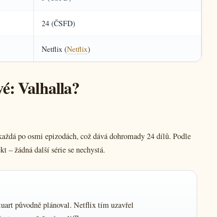
24 (ČSFD)
Netflix (
Netflix
)
vé: Valhalla?
, každá po osmi epizodách, což dává dohromady 24 dílů. Podle
t – žádná další série se nechystá.
Stuart původně plánoval. Netflix tím uzavřel