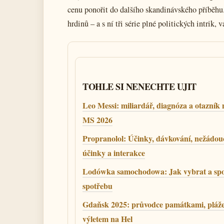
cenu ponořit do dalšího skandinávského příběhu.
hrdinů – a s ní tři série plné politických intrik,
TOHLE SI NENECHTE UJIT
Leo Messi: miliardář, diagnóza a otazník
MS 2026
Propranolol: Účinky, dávkování, nežádou
účinky a interakce
Lodówka samochodowa: Jak vybrat a spo
spotřebu
Gdaňsk 2025: průvodce památkami, pláže
výletem na Hel