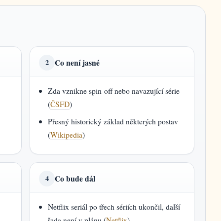
Co není jasné
2
Zda vznikne spin-off nebo navazující série
(
ČSFD
)
Přesný historický základ některých postav
(
Wikipedia
)
Co bude dál
4
Netflix seriál po třech sériích ukončil, další
řada není v plánu (
Netflix
)