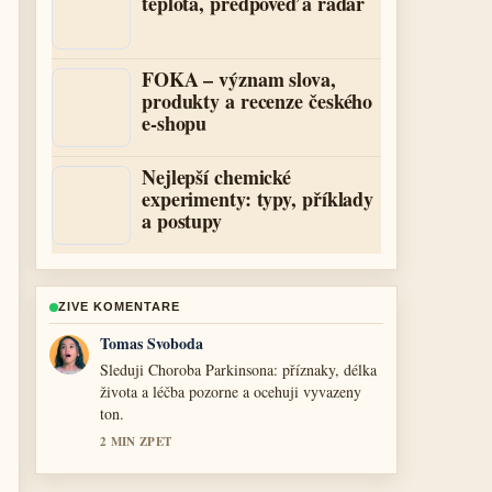
teplota, předpověď a radar
FOKA – význam slova,
produkty a recenze českého
e-shopu
Nejlepší chemické
experimenty: typy, příklady
a postupy
ZIVE KOMENTARE
Petra Novotna
Uzitecny kontext k Purpurová srdce:
Recenze, konec, 2. série a.... Prosim
pokracujte v prubeznych aktualizacich.
4 MIN ZPET