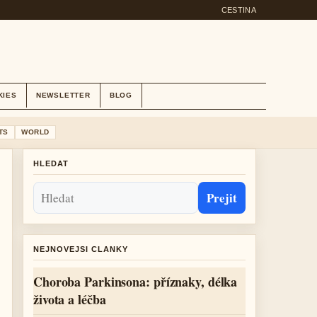
CESTINA
KIES
NEWSLETTER
BLOG
TS
WORLD
HLEDAT
Prejit
NEJNOVEJSI CLANKY
Choroba Parkinsona: příznaky, délka
života a léčba