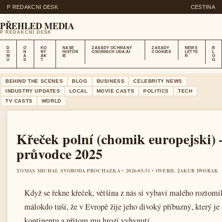
P REDAKCNI DESK
CESTINA
PŘEHLED MEDIA
P REDAKCNI DESK
D
O
KO
NASE
ZASADY OCHRANY
ZASADY
NEWS
B
O
N
NT
HISTOR
OSOBNICH UDAJU
COOKIES
LETTE
L
M
A
AK
IE
R
O
U
S
T
G
BEHIND THE SCENES
BLOG
BUSINESS
CELEBRITY NEWS
INDUSTRY UPDATES
LOCAL
MOVIE CASTS
POLITICS
TECH
TV CASTS
WORLD
Křeček polní (chomik europejski) 
průvodce 2025
TOMAS MICHAL SVOBODA PROCHAZKA • 2026-05-31 • OVERIL JAKUB DVORAK
Když se řekne křeček, většina z nás si vybaví malého roztomil
málokdo tuší, že v Evropě žije jeho divoký příbuzný, který j
kontinentu a přitom mu hrozí vyhynutí.