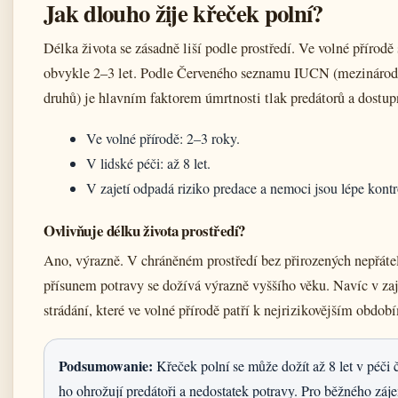
Jak dlouho žije křeček polní?
Délka života se zásadně liší podle prostředí. Ve volné přírodě
obvykle 2–3 let. Podle Červeného seznamu IUCN (mezinárodn
druhů) je hlavním faktorem úmrtnosti tlak predátorů a dostup
Ve volné přírodě: 2–3 roky.
V lidské péči: až 8 let.
V zajetí odpadá riziko predace a nemoci jsou lépe kont
Ovlivňuje délku života prostředí?
Ano, výrazně. V chráněném prostředí bez přirozených nepřáte
přísunem potravy se dožívá výrazně vyššího věku. Navíc v za
strádání, které ve volné přírodě patří k nejrizikovějším obdob
Podsumowanie:
Křeček polní se může dožít až 8 let v péči č
ho ohrožují predátoři a nedostatek potravy. Pro běžného zá