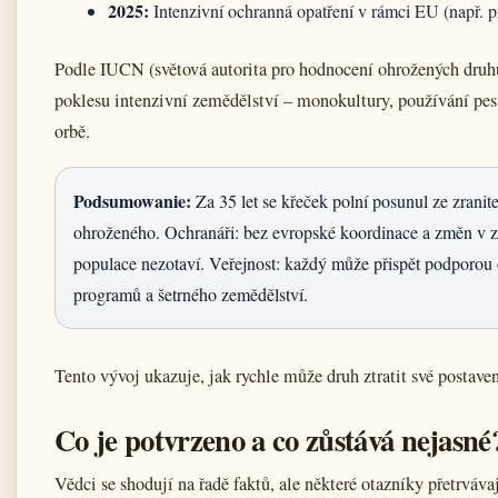
2025:
Intenzivní ochranná opatření v rámci EU (např. p
Podle IUCN (světová autorita pro hodnocení ohrožených dru
poklesu intenzivní zemědělství – monokultury, používání pest
orbě.
Podsumowanie:
Za 35 let se křeček polní posunul ze zranit
ohroženého. Ochranáři: bez evropské koordinace a změn v z
populace nezotaví. Veřejnost: každý může přispět podporou
programů a šetrného zemědělství.
Tento vývoj ukazuje, jak rychle může druh ztratit své postave
Co je potvrzeno a co zůstává nejasné
Vědci se shodují na řadě faktů, ale některé otazníky přetrvávaj