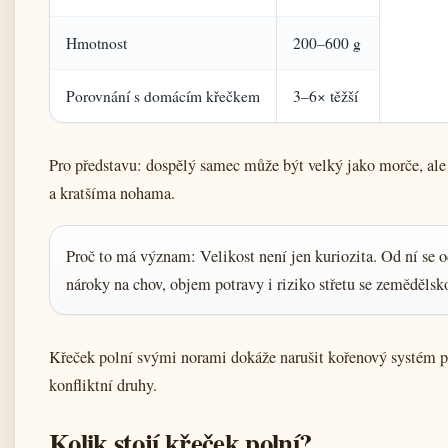
Hmotnost
200–600 g
Porovnání s domácím křečkem
3–6× těžší
Pro představu: dospělý samec může být velký jako morče, ale 
a kratšíma nohama.
Proč to má význam: Velikost není jen kuriozita. Od ní se o
nároky na chov, objem potravy i riziko střetu se zemědělsk
Křeček polní svými norami dokáže narušit kořenový systém p
konfliktní druhy.
Kolik stojí křeček polní?