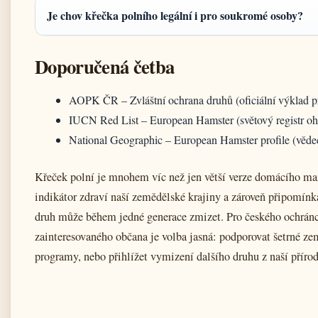
Je chov křečka polního legální i pro soukromé osoby?
Doporučená četba
AOPK ČR – Zvláštní ochrana druhů (oficiální výklad p
IUCN Red List – European Hamster (světový registr o
National Geographic – European Hamster profile (věde
Křeček polní je mnohem víc než jen větší verze domácího maz
indikátor zdraví naší zemědělské krajiny a zároveň připomínka
druh může během jedné generace zmizet. Pro českého ochránc
zainteresovaného občana je volba jasná: podporovat šetrné ze
programy, nebo přihlížet vymizení dalšího druhu z naší přírod