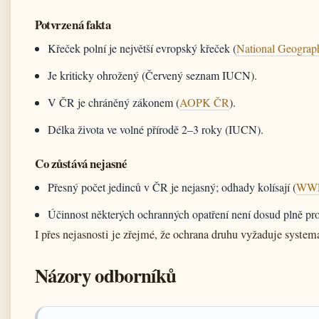
Potvrzená fakta
Křeček polní je největší evropský křeček (
National Geograp
Je kriticky ohrožený (Červený seznam IUCN).
V ČR je chráněný zákonem (
AOPK ČR
).
Délka života ve volné přírodě 2–3 roky (IUCN).
Co zůstává nejasné
Přesný počet jedinců v ČR je nejasný; odhady kolísají (
WWF
Účinnost některých ochranných opatření není dosud plně pr
I přes nejasnosti je zřejmé, že ochrana druhu vyžaduje systema
Názory odborníků