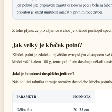
jen pokud jste připraveni zajistit celoroční péči i během hibe
prioritou je snížit úmrtnost mláďat v prvním roce života.
Z toho plyne, že pro zájemce o chov je klíčové pochopit speci
Jak velký je křeček polní?
Křeček polní je zdaleka největším evropským zástupcem své 
křečci váží kolem 100 g, tento polní obr dosahuje několikan
Jaká je hmotnost dospělého jedince?
Následující tabulka shrnuje rozměry dospělého křečka polníh
PARAMETR
HODNOTA
Délka těla
20–35 cm