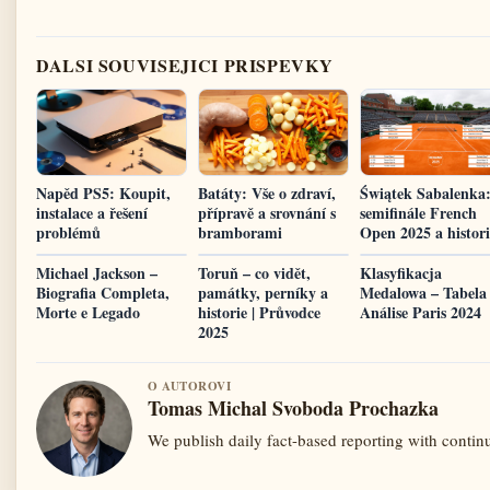
DALSI SOUVISEJICI PRISPEVKY
Napěd PS5: Koupit,
Batáty: Vše o zdraví,
Świątek Sabalenka
instalace a řešení
přípravě a srovnání s
semifinále French
problémů
bramborami
Open 2025 a histori
Michael Jackson –
Toruň – co vidět,
Klasyfikacja
Biografia Completa,
památky, perníky a
Medalowa – Tabela
Morte e Legado
historie | Průvodce
Análise Paris 2024
2025
O AUTOROVI
Tomas Michal Svoboda Prochazka
We publish daily fact-based reporting with continu