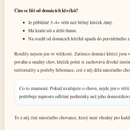
Čím se liší od domácích křečků?
Je přibližně 3–4× větší než běžný křeček zlatý.
Má kratší uši a delší tlamu.
Na rozdíl od domácích křečků upadá do pravidelného 
Rozdíly nejsou jen ve velikosti. Zatímco domácí křečci jsou 
povahu a snadný chov, křeček polní si zachovává divoké insti
teritoriality a potřeby hibernace, což z něj dělá náročného ch
Co to znamená: Pokud uvažujete o chovu, nejde jen o větší
potřebuje naprosto odlišné podmínky než jeho domestikova
To z něj činí náročného chovance, který není vhodný pro každ