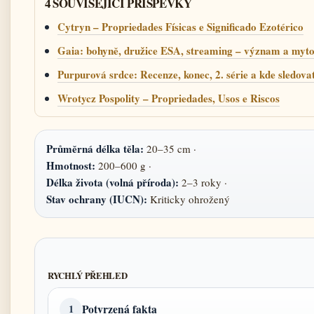
4 SOUVISEJICI PRISPEVKY
Cytryn – Propriedades Físicas e Significado Ezotérico
Gaia: bohyně, družice ESA, streaming – význam a myto
Purpurová srdce: Recenze, konec, 2. série a kde sledova
Wrotycz Pospolity – Propriedades, Usos e Riscos
Průměrná délka těla:
20–35 cm ·
Hmotnost:
200–600 g ·
Délka života (volná příroda):
2–3 roky ·
Stav ochrany (IUCN):
Kriticky ohrožený
RYCHLÝ PŘEHLED
Potvrzená fakta
1