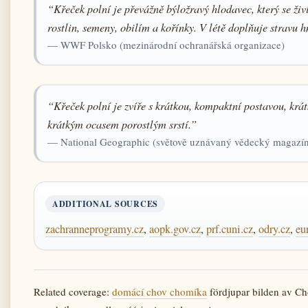
“Křeček polní je převážně býložravý hlodavec, který se živ
rostlin, semeny, obilím a kořínky. V létě doplňuje stravu
— WWF Polsko (mezinárodní ochranářská organizace)
“Křeček polní je zvíře s krátkou, kompaktní postavou, krá
krátkým ocasem porostlým srstí.”
— National Geographic (světově uznávaný vědecký magazí
ADDITIONAL SOURCES
zachranneprogramy.cz
,
aopk.gov.cz
,
prf.cuni.cz
,
odry.cz
,
eu
Related coverage:
domácí chov chomíka
fördjupar bilden av 