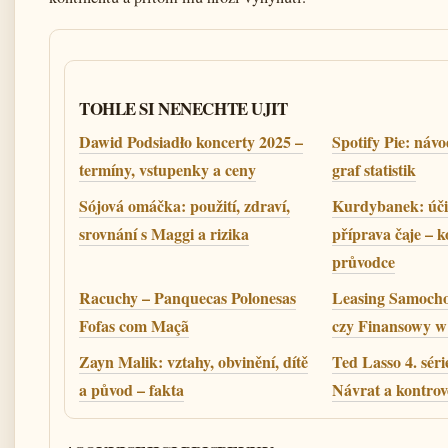
TOHLE SI NENECHTE UJIT
Dawid Podsiadło koncerty 2025 –
Spotify Pie: náv
termíny, vstupenky a ceny
graf statistik
Sójová omáčka: použití, zdraví,
Kurdybanek: účin
srovnání s Maggi a rizika
příprava čaje – 
průvodce
Racuchy – Panquecas Polonesas
Leasing Samoch
Fofas com Maçã
czy Finansowy w
Zayn Malik: vztahy, obvinění, dítě
Ted Lasso 4. séri
a původ – fakta
Návrat a kontrov