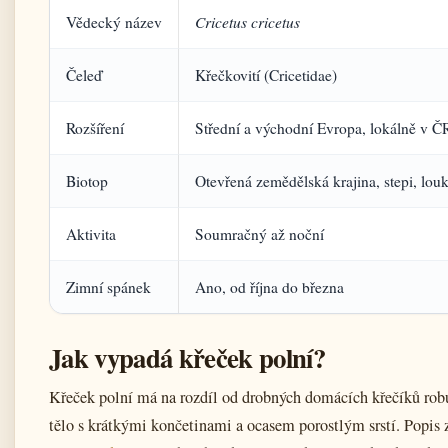
Cricetus cricetus
Vědecký název
Čeleď
Křečkovití (Cricetidae)
Rozšíření
Střední a východní Evropa, lokálně v ČR
Biotop
Otevřená zemědělská krajina, stepi, lou
Aktivita
Soumračný až noční
Zimní spánek
Ano, od října do března
Jak vypadá křeček polní?
Křeček polní má na rozdíl od drobných domácích křečíků robu
tělo s krátkými končetinami a ocasem porostlým srstí. Popis