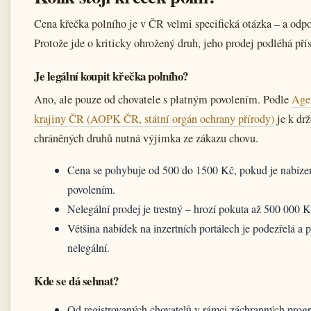
Cena křečka polního je v ČR velmi specifická otázka – a odpo
Protože jde o kriticky ohrožený druh, jeho prodej podléhá přís
Je legální koupit křečka polního?
Ano, ale pouze od chovatele s platným povolením. Podle
Agen
krajiny ČR (AOPK ČR, státní orgán ochrany přírody)
je k drž
chráněných druhů nutná výjimka ze zákazu chovu.
Cena se pohybuje od 500 do 1500 Kč, pokud je nabízen
povolením.
Nelegální prodej je trestný – hrozí pokuta až 500 000 K
Většina nabídek na inzertních portálech je podezřelá a
nelegální.
Kde se dá sehnat?
Od registrovaných chovatelů v rámci záchranných prog