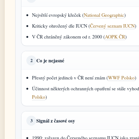
Největší evropský křeček (
National Geographic
)
Kriticky ohrožený dle IUCN (
Červený seznam IUCN
)
V ČR chráněný zákonem od r. 2000 (
AOPK ČR
)
Co je nejasné
2
Přesný počet jedinců v ČR není znám (
WWF Polsko
)
Účinnost některých ochranných opatření se stále vyho
Polsko
)
Signál z časové osy
3
1990: zařazen do Červeného seznamu IUCN jako zranit