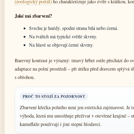
(zoologický portál)
ho charakterizuje jako zvíře s krátkou, k
Jaké má zbarvení?
Svrchu je hnědý, spodní strana bílá nebo černá.
Na tvářích má typické světlé skvrny.
Na hlavě se objevují černé skvrny.
Barevný kontrast je výrazný: tmavý hřbet ostře přechází do sv
adaptace na polní prostředí – při útěku před dravcem splývá s
s oblohou.
PROČ TO STOJÍ ZA POZORNOST
Zbarvení křečka polního není jen estetická zajímavost. Je t
výhoda, která mu umožňuje přežívat v otevřené krajině – st
kamufláže používají i jiní stepní hlodavci.