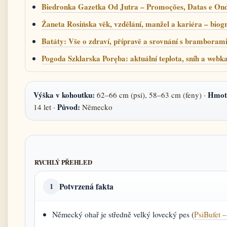
Biedronka Gazetka Od Jutra – Promoções, Datas e On
Żaneta Rosińska věk, vzdělání, manžel a kariéra – biogr
Batáty: Vše o zdraví, přípravě a srovnání s bramboram
Pogoda Szklarska Poręba: aktuální teplota, sníh a web
Výška v kohoutku:
Hmot
62–66 cm (psi), 58–63 cm (feny) ·
Původ:
14 let ·
Německo
RYCHLÝ PŘEHLED
Potvrzená fakta
1
Německý ohař je středně velký lovecký pes (
PsiBufet 