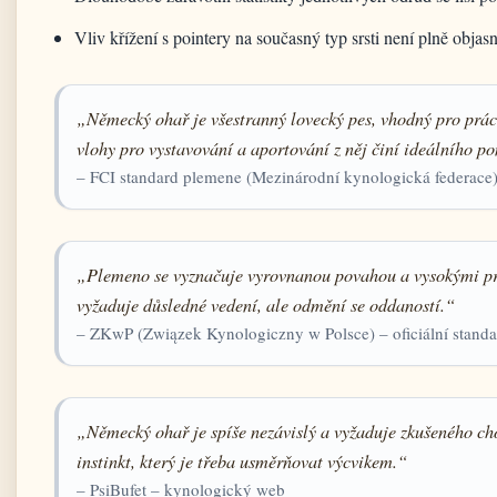
Vliv křížení s pointery na současný typ srsti není plně objas
„Německý ohař je všestranný lovecký pes, vhodný pro práci 
vlohy pro vystavování a aportování z něj činí ideálního p
– FCI standard plemene (Mezinárodní kynologická federace
„Plemeno se vyznačuje vyrovnanou povahou a vysokými pra
vyžaduje důsledné vedení, ale odmění se oddaností.“
– ZKwP (Związek Kynologiczny w Polsce) – oficiální stand
„Německý ohař je spíše nezávislý a vyžaduje zkušeného ch
instinkt, který je třeba usměrňovat výcvikem.“
– PsiBufet – kynologický web