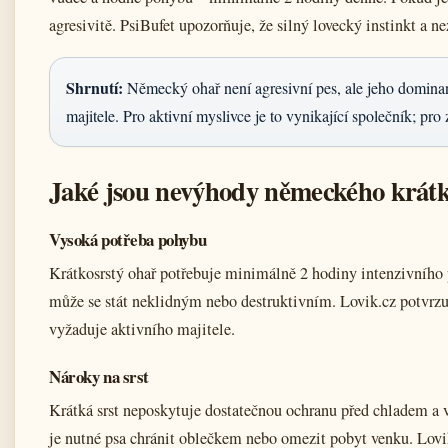
agresivitě. PsiBufet upozorňuje, že silný lovecký instinkt a n
Shrnutí:
Německý ohař není agresivní pes, ale jeho domina
majitele. Pro aktivní myslivce je to vynikající společník; pr
Jaké jsou nevýhody německého krátk
Vysoká potřeba pohybu
Krátkosrstý ohař potřebuje minimálně 2 hodiny intenzivního 
může se stát neklidným nebo destruktivním. Lovik.cz potvrzuje
vyžaduje aktivního majitele.
Nároky na srst
Krátká srst neposkytuje dostatečnou ochranu před chladem 
je nutné psa chránit oblečkem nebo omezit pobyt venku. Lovi