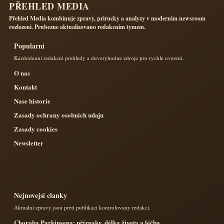
PŘEHLED MEDIA
Přehled Media kombinuje zpravy, prirucky a analyzy v modernim newsroom
rozlozeni. Prubezne aktualizovano redakcnim tymem.
Popularni
Kazdodenni redakcni prehledy a duveryhodne zdroje pro rychle overeni.
O nas
Kontakt
Nase historie
Zasady ochrany osobnich udaju
Zasady cookies
Newsletter
Nejnovejsi clanky
Aktualni zpravy jsou pred publikaci kontrolovany redakci.
Choroba Parkinsona: příznaky, délka života a léčba