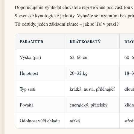
Doporučujeme vyhledat chovatele registrované pod záštito
Slovenské kynologické jednoty. Vyhněte se inzerátům bez pr
Tři odrůdy, jeden základní rámec – jak se liší v praxi?
PARAMETR
KRÁTKOSRSTÝ
DLO
Výška (psi)
62–66 cm
60–6
Hmotnost
20–32 kg
18–3
Typ srsti
krátká, hustá, přiléhající
dlouh
Povaha
energický, přátelský
klidn
Odolnost vůči chladu
nízká
střed