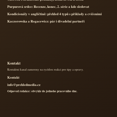
Purpurová srdce: Recenze, konec, 2. série a kde sledovat
Kondicionály v angličtině: přehled 4 typů s příklady a cvičeními
Kaczorowska a Rogacewicz: pár i divadelní partneři
Kontakt
Kontaktni kanal zamereny na rychlou reakci pro tipy a opravy.
Kontakt
info@prehledmedia.cz
Odpoved redakce: obvykle do jednoho pracovniho dne.