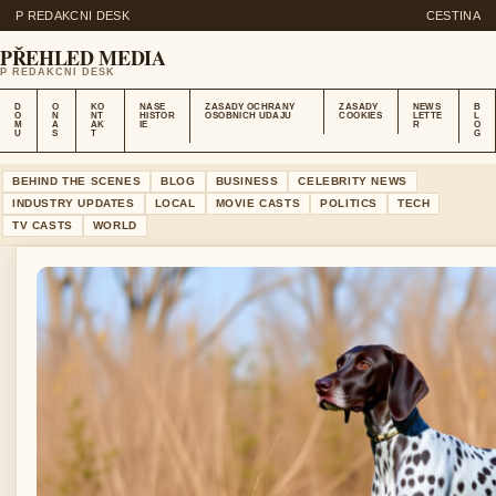
P REDAKCNI DESK
CESTINA
PŘEHLED MEDIA
P REDAKCNI DESK
D
O
KO
NASE
ZASADY OCHRANY
ZASADY
NEWS
B
O
N
NT
HISTOR
OSOBNICH UDAJU
COOKIES
LETTE
L
M
A
AK
IE
R
O
U
S
T
G
BEHIND THE SCENES
BLOG
BUSINESS
CELEBRITY NEWS
INDUSTRY UPDATES
LOCAL
MOVIE CASTS
POLITICS
TECH
TV CASTS
WORLD