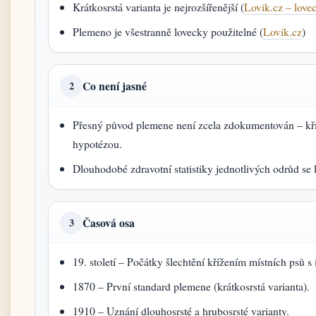
Krátkosrstá varianta je nejrozšířenější (
Lovik.cz – love
Plemeno je všestranně lovecky použitelné (
Lovik.cz
)
Co není jasné
2
Přesný původ plemene není zcela zdokumentován – kříž
hypotézou.
Dlouhodobé zdravotní statistiky jednotlivých odrůd se l
Časová osa
3
19. století – Počátky šlechtění křížením místních psů 
1870 – První standard plemene (krátkosrstá varianta).
1910 – Uznání dlouhosrsté a hrubosrsté varianty.