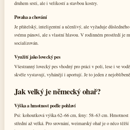
druhem srsti, ale i velikostí a stavbou kostry.
Povaha a chování
Je přátelský, inteligentní a učenlivý, ale vyžaduje důsledné
svému pánovi, ale s vlastní hlavou. V rodinném prostředí je m
socializován.
Využití jako lovecký pes
Všestranný lovecký pes vhodný pro práci v poli, lese i ve vod
skvěle vystavují, vyhánějí i aportují. Je to jeden z nejoblíben
Jak velký je německý ohař?
Výška a hmotnost podle pohlaví
Psi: kohoutková výška 62–66 cm, feny: 58–63 cm. Hmotnost s
střední až velká. Pro srovnání, weimarský ohař je o něco těžší