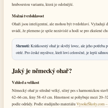
hrubosrstou variantu, která je odolnější.
Možná tvrdohlavost
Ohaři jsou inteligentní, ale mohou být tvrdohlaví. Vyžadují 
uvádí, že plemeno je spíše nezávislé a hodí se pro zkušené cho
Shrnutí:
Krátkosrstý ohař je skvělý lovec, ale jeho potřeba po
otrlé. Pro české myslivce, kteří loví celoročně, je lepší sáhno
Jaký je německý ohař?
Vzhled a velikost
Německý ohař je středně velký, silný pes s harmonickou stavb
62–66 cm, feny 58–63 cm. Hmotnost se pohybuje mezi 20–32 k
podle odrůdy. Podle studijního materiálu
VysokéŠkoly.com – 