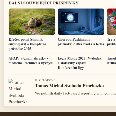
DALSI SOUVISEJICI PRISPEVKY
Křeček polní (chomik
Choroba Parkinsona:
Trytyt
europejski) – kompletní
příznaky, délka života a léčba
překl
průvodce 2025
APAP: význam zkratky v
Legia Molde 2025: Výsledek
Tawuł
medicíně, technice a byznysu
a statistiky zápasu
stříh
Konferenční ligy
O AUTOROVI
Tomas Michal Svoboda Prochazka
We publish daily fact-based reporting with continu