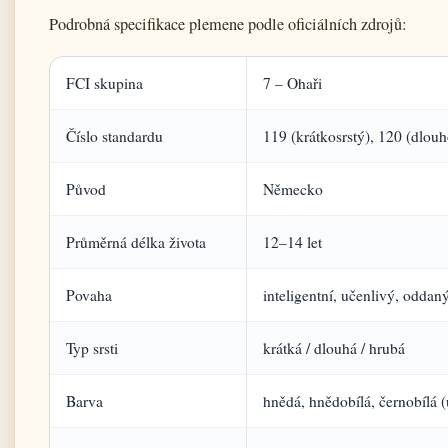
Podrobná specifikace plemene podle oficiálních zdrojů:
FCI skupina
7 – Ohaři
Číslo standardu
119 (krátkosrstý), 120 (dlouh
Původ
Německo
Průměrná délka života
12–14 let
Povaha
inteligentní, učenlivý, odda
Typ srsti
krátká / dlouhá / hrubá
Barva
hnědá, hnědobílá, černobílá (