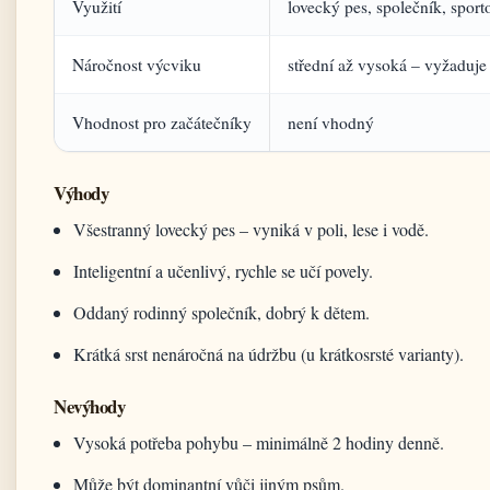
Využití
lovecký pes, společník, sport
Náročnost výcviku
střední až vysoká – vyžaduj
Vhodnost pro začátečníky
není vhodný
Výhody
Všestranný lovecký pes – vyniká v poli, lese i vodě.
Inteligentní a učenlivý, rychle se učí povely.
Oddaný rodinný společník, dobrý k dětem.
Krátká srst nenáročná na údržbu (u krátkosrsté varianty).
Nevýhody
Vysoká potřeba pohybu – minimálně 2 hodiny denně.
Může být dominantní vůči jiným psům.