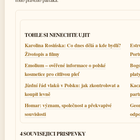
toho pravého parťáka.
TOHLE SI NENECHTE UJIT
Karolina Rosińska: Co dnes dělá a kde bydlí?
Estr
Životopis a filmy
Port
Emolium – ověřené informace o polské
Bogd
kosmetice pro citlivou pleť
plat
Jízdní řád vlaků v Polsku: jak zkontrolovat a
Kacz
koupit levně
part
Homar: význam, společnost a překvapivé
Geor
souvislosti
odpo
4 SOUVISEJICI PRISPEVKY