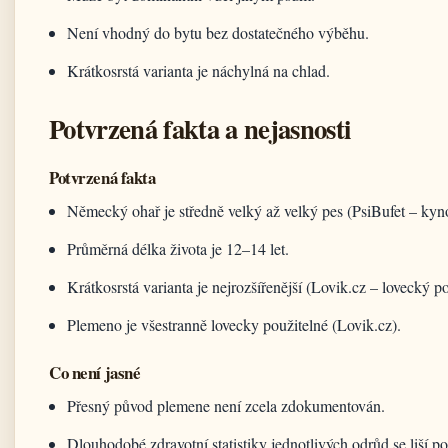
Není vhodný do bytu bez dostatečného výběhu.
Krátkosrstá varianta je náchylná na chlad.
Potvrzená fakta a nejasnosti
Potvrzená fakta
Německý ohař je středně velký až velký pes (PsiBufet – ky
Průměrná délka života je 12–14 let.
Krátkosrstá varianta je nejrozšířenější (Lovik.cz – lovecký po
Plemeno je všestranně lovecky použitelné (Lovik.cz).
Co není jasné
Přesný původ plemene není zcela zdokumentován.
Dlouhodobé zdravotní statistiky jednotlivých odrůd se liší po