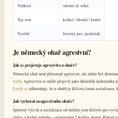
Velikost
střední až velká
Typ srsti
krátká / dlouhá / hrubá
Využití
lovecký pes, společník
Je německý ohař agresivní?
Jak se projevuje agresivita u ohaře?
Německý ohař není přirozeně agresivní, ale může být domina
web
). Agresivita se může projevit jako důsledek nedostatku
Lovik.cz
zdůrazňuje, že u ohařů je klíčová časná socializace,
Jak vychovat neagresivního ohaře?
Správný výcvik a socializace od štěněte jsou klíčové pro vy
vůdce a hodně pohybu – minimálně 2 hodiny denně. Pokud je