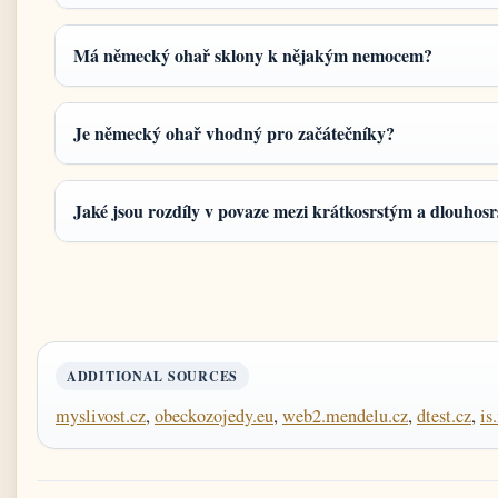
Má německý ohař sklony k nějakým nemocem?
Je německý ohař vhodný pro začátečníky?
Jaké jsou rozdíly v povaze mezi krátkosrstým a dlouho
ADDITIONAL SOURCES
myslivost.cz
,
obeckozojedy.eu
,
web2.mendelu.cz
,
dtest.cz
,
is