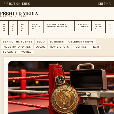
P REDAKCNI DESK
CESTINA
PŘEHLED MEDIA
P REDAKCNI DESK
D
O
KO
NASE
ZASADY OCHRANY
ZASADY
NEWS
B
O
N
NT
HISTOR
OSOBNICH UDAJU
COOKIES
LETTE
L
M
A
AK
IE
R
O
U
S
T
G
BEHIND THE SCENES
BLOG
BUSINESS
CELEBRITY NEWS
INDUSTRY UPDATES
LOCAL
MOVIE CASTS
POLITICS
TECH
TV CASTS
WORLD