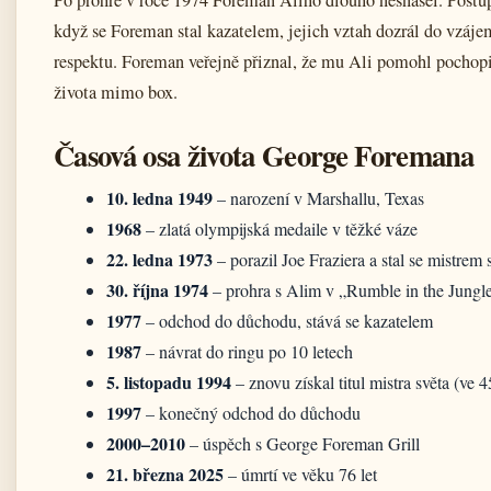
když se Foreman stal kazatelem, jejich vztah dozrál do vzáj
respektu. Foreman veřejně přiznal, že mu Ali pomohl pochop
života mimo box.
Časová osa života George Foremana
10. ledna 1949
– narození v Marshallu, Texas
1968
– zlatá olympijská medaile v těžké váze
22. ledna 1973
– porazil Joe Fraziera a stal se mistrem 
30. října 1974
– prohra s Alim v „Rumble in the Jungl
1977
– odchod do důchodu, stává se kazatelem
1987
– návrat do ringu po 10 letech
5. listopadu 1994
– znovu získal titul mistra světa (ve 4
1997
– konečný odchod do důchodu
2000–2010
– úspěch s George Foreman Grill
21. března 2025
– úmrtí ve věku 76 let