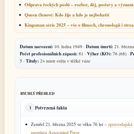
Odprava řeckých poslů – rozbor, děj, postavy a význam 
Queen členové: Kdo žije a kdo je nejbohatší
Kingsman série 2025 – vše o filmech, chronologii i str
Datum narození:
Datum úmrtí:
10. ledna 1949 ·
21. března
Počet profesionálních zápasů:
Výher (KO):
P
81 ·
76 (68) ·
Tituly:
5 ·
2× mistr světa v těžké váze
RYCHLÝ PŘEHLED
Potvrzená fakta
1
Zemřel 21. března 2025 ve věku 76 let –
zpravodajská
agentura Associated Press