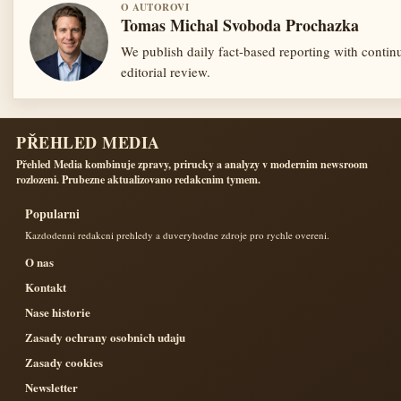
O AUTOROVI
Tomas Michal Svoboda Prochazka
We publish daily fact-based reporting with contin
editorial review.
PŘEHLED MEDIA
Přehled Media kombinuje zpravy, prirucky a analyzy v modernim newsroom
rozlozeni. Prubezne aktualizovano redakcnim tymem.
Popularni
Kazdodenni redakcni prehledy a duveryhodne zdroje pro rychle overeni.
O nas
Kontakt
Nase historie
Zasady ochrany osobnich udaju
Zasady cookies
Newsletter