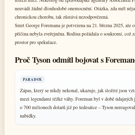
neuvádí žádné dlouhodobé onemocnění. Otázka, zda měl něj
chronickou chorobu, tak zůstává nezodpovězená.
Smrt George Foremana je potvrzena na 21. března 2025, ale of
příčina nebyla zveřejněna. Rodina požádala o soukromí, což 
prostor pro spekulace.
Proč Tyson odmítl bojovat s Forema
PARADOX
Zápas, který se nikdy nekonal, ukazuje, jak složité jsou vz
mezi legendami těžké váhy. Foreman byl v době údajných 
o 700 milionech dolarů již po šedesátce – Tyson nereagova
nabídky.