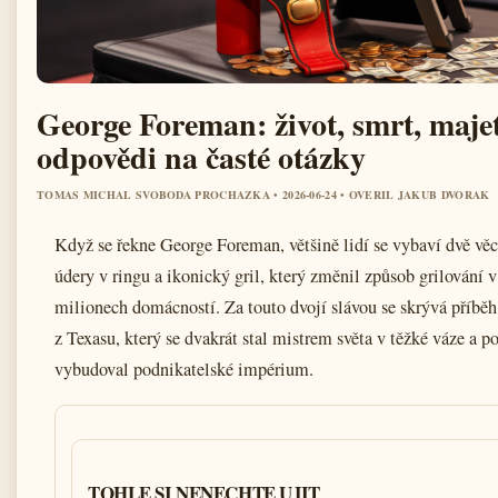
George Foreman: život, smrt, maje
odpovědi na časté otázky
TOMAS MICHAL SVOBODA PROCHAZKA • 2026-06-24 • OVERIL JAKUB DVORAK
Když se řekne George Foreman, většině lidí se vybaví dvě věc
údery v ringu a ikonický gril, který změnil způsob grilování v
milionech domácností. Za touto dvojí slávou se skrývá příběh
z Texasu, který se dvakrát stal mistrem světa v těžké váze a p
vybudoval podnikatelské impérium.
TOHLE SI NENECHTE UJIT