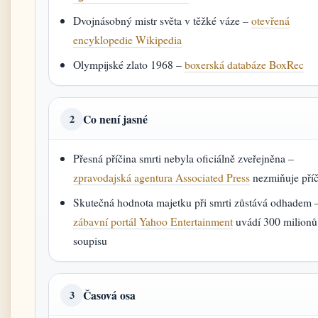
Dvojnásobný mistr světa v těžké váze –
otevřená
encyklopedie Wikipedia
Olympijské zlato 1968 –
boxerská databáze BoxRec
Co není jasné
2
Přesná příčina smrti nebyla oficiálně zveřejněna –
zpravodajská agentura Associated Press
nezmiňuje pří
Skutečná hodnota majetku při smrti zůstává odhadem 
zábavní portál Yahoo Entertainment
uvádí 300 milionů
soupisu
Časová osa
3