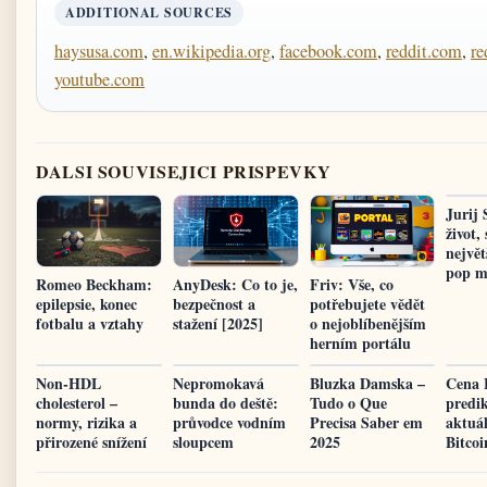
ADDITIONAL SOURCES
haysusa.com
,
en.wikipedia.org
,
facebook.com
,
reddit.com
,
re
youtube.com
DALSI SOUVISEJICI PRISPEVKY
Jurij
život,
největ
pop m
Romeo Beckham:
AnyDesk: Co to je,
Friv: Vše, co
epilepsie, konec
bezpečnost a
potřebujete vědět
fotbalu a vztahy
stažení [2025]
o nejoblíbenějším
herním portálu
Non-HDL
Nepromokavá
Bluzka Damska –
Cena 
cholesterol –
bunda do deště:
Tudo o Que
predi
normy, rizika a
průvodce vodním
Precisa Saber em
aktuá
přirozené snížení
sloupcem
2025
Bitco