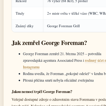
Rekord
76 výher (68 KO), 5 proher
Tituly
2× mistr světa v těžké váze (WBC, WB
Známý díky
George Foreman Grill
Jak zemřel George Foreman?
George Foreman zemřel 21. března 2025 – potvrdila
zpravodajská agentura Associated Press i
rodinný účet 
Instagramu
Rodina uvedla, že Foreman „pokojně odešel“ v kruhu b
Přesná příčina smrti nebyla oficiálně zveřejněna
Jakou nemocí trpěl George Foreman?
Veřejně dostupné zdroje o zdravotním stavu Foremana v posl
letech mlčí. Nekrolog od zpravodajské agentury Associated P