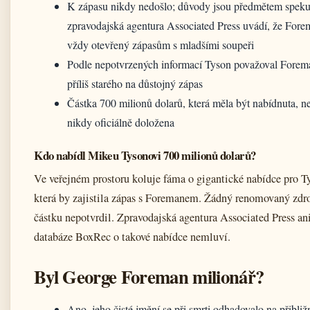
K zápasu nikdy nedošlo; důvody jsou předmětem speku
zpravodajská agentura Associated Press uvádí, že Fore
vždy otevřený zápasům s mladšími soupeři
Podle nepotvrzených informací Tyson považoval Forem
příliš starého na důstojný zápas
Částka 700 milionů dolarů, která měla být nabídnuta, n
nikdy oficiálně doložena
Kdo nabídl Mikeu Tysonovi 700 milionů dolarů?
Ve veřejném prostoru koluje fáma o gigantické nabídce pro T
která by zajistila zápas s Foremanem. Žádný renomovaný zdro
částku nepotvrdil. Zpravodajská agentura Associated Press an
databáze BoxRec o takové nabídce nemluví.
Byl George Foreman milionář?
Ano, jeho čisté jmění se při smrti odhadovalo na přibli