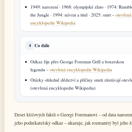
1949: narození · 1968: olympijské zlato · 1974: Rumbl
the Jungle · 1994: návrat a titul · 2025: smrt –
otevřená
encyklopedie Wikipedia
Co dále
4
Odkaz žije přes George Foreman Grill a boxerskou
legendu –
otevřená encyklopedie Wikipedia
Otázky ohledně dědictví a příčiny smrti zůstávají otev
(otevřená encyklopedie Wikipedia)
Deset klíčových faktů o Georgi Foremanovi – od data narozen
jeho podnikatelský odkaz – ukazuje, jak rozmanitý byl jeho ž