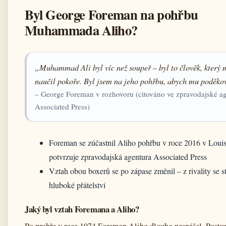
Byl George Foreman na pohřbu
Muhammada Aliho?
„Muhammad Ali byl víc než soupeř – byl to člověk, který 
naučil pokoře. Byl jsem na jeho pohřbu, abych mu poděko
– George Foreman v rozhovoru (citováno ve zpravodajské a
Associated Press)
Foreman se zúčastnil Aliho pohřbu v roce 2016 v Louis
potvrzuje zpravodajská agentura Associated Press
Vztah obou boxerů se po zápase změnil – z rivality se s
hluboké přátelství
Jaký byl vztah Foremana a Aliho?
Po prohře v roce 1974 Foreman Aliho dlouho nesnášel. Postu