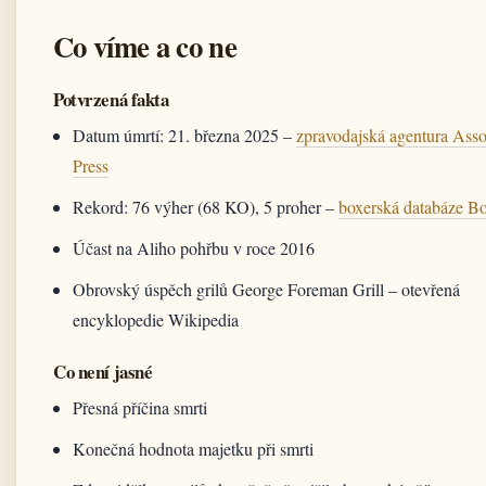
Co víme a co ne
Potvrzená fakta
Datum úmrtí: 21. března 2025 –
zpravodajská agentura Asso
Press
Rekord: 76 výher (68 KO), 5 proher –
boxerská databáze B
Účast na Aliho pohřbu v roce 2016
Obrovský úspěch grilů George Foreman Grill – otevřená
encyklopedie Wikipedia
Co není jasné
Přesná příčina smrti
Konečná hodnota majetku při smrti