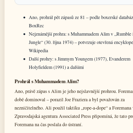
Ano, prohrál pět zápasů ze 81 – podle boxerské databá
BoxRec
Nejznámější prohra: s Muhammadem Alim v „Rumble i
Jungle“ (30. října 1974) – potvrzuje otevřená encyklop
Wikipedia
Další prohry: s Jimmym Youngem (1977), Evanderem
Holyfieldem (1991) a dalšími
Prohrál s Muhammadem Alim?
Ano, právě zápas s Alim je jeho nejslavnější prohrou. Forema
době dominoval – porazil Joe Fraziera a byl považován za
nezničitelného. Ali použil taktiku „rope-a-dope“ a Foremana 
Zpravodajská agentura Associated Press připomíná, že tato pr
Foremana na čas poslala do ústraní.