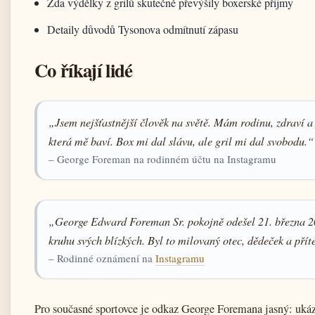
Zda výdělky z grilů skutečně převýšily boxerské příjmy
Detaily důvodů Tysonova odmítnutí zápasu
Co říkají lidé
„Jsem nejšťastnější člověk na světě. Mám rodinu, zdraví a 
která mě baví. Box mi dal slávu, ale gril mi dal svobodu.“
– George Foreman na rodinném účtu na Instagramu
„George Edward Foreman Sr. pokojně odešel 21. března 2
kruhu svých blízkých. Byl to milovaný otec, dědeček a přít
– Rodinné oznámení na
Instagramu
Pro současné sportovce je odkaz George Foremana jasný: ukáz