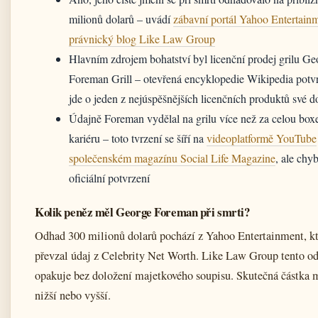
milionů dolarů – uvádí
zábavní portál Yahoo Entertain
právnický blog Like Law Group
Hlavním zdrojem bohatství byl licenční prodej grilu Ge
Foreman Grill – otevřená encyklopedie Wikipedia potvr
jde o jeden z nejúspěšnějších licenčních produktů své 
Údajně Foreman vydělal na grilu více než za celou box
kariéru – toto tvrzení se šíří na
videoplatformě YouTube
společenském magazínu Social Life Magazine
, ale chy
oficiální potvrzení
Kolik peněz měl George Foreman při smrti?
Odhad 300 milionů dolarů pochází z Yahoo Entertainment, k
převzal údaj z Celebrity Net Worth. Like Law Group tento o
opakuje bez doložení majetkového soupisu. Skutečná částka 
nižší nebo vyšší.