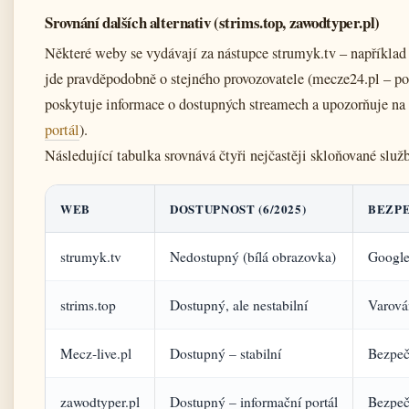
Srovnání dalších alternativ (strims.top, zawodtyper.pl)
Některé weby se vydávají za nástupce strumyk.tv – například
jde pravděpodobně o stejného provozovatele (mecze24.pl – po
poskytuje informace o dostupných streamech a upozorňuje na 
portál
).
Následující tabulka srovnává čtyři nejčastěji skloňované služ
WEB
DOSTUPNOST (6/2025)
BEZPE
strumyk.tv
Nedostupný (bílá obrazovka)
Google
strims.top
Dostupný, ale nestabilní
Varová
Mecz‑live.pl
Dostupný – stabilní
Bezpeč
zawodtyper.pl
Dostupný – informační portál
Bezpeč