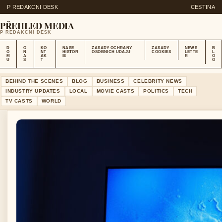
P REDAKCNI DESK
CESTINA
PŘEHLED MEDIA
P REDAKCNI DESK
D
O
KO
NASE
ZASADY OCHRANY
ZASADY
NEWS
B
O
N
NT
HISTOR
OSOBNICH UDAJU
COOKIES
LETTE
L
M
A
AK
IE
R
O
U
S
T
G
BEHIND THE SCENES
BLOG
BUSINESS
CELEBRITY NEWS
INDUSTRY UPDATES
LOCAL
MOVIE CASTS
POLITICS
TECH
TV CASTS
WORLD