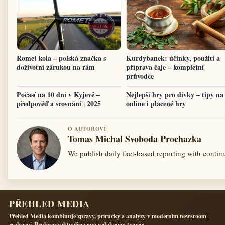
Romet kola – polská značka s
Kurdybanek: účinky, použití a
doživotní zárukou na rám
příprava čaje – kompletní
průvodce
Počasí na 10 dní v Kyjevě –
Nejlepší hry pro dívky – tipy na
předpověď a srovnání | 2025
online i placené hry
O AUTOROVI
Tomas Michal Svoboda Prochazka
We publish daily fact-based reporting with continu
PŘEHLED MEDIA
Přehled Media kombinuje zpravy, prirucky a analyzy v modernim newsroom
rozlozeni. Prubezne aktualizovano redakcnim tymem.