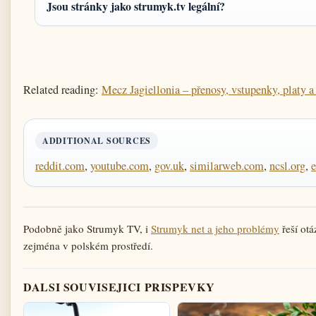
Jsou stránky jako strumyk.tv legální?
Related reading:
Mecz Jagiellonia – přenosy, vstupenky, platy a
ADDITIONAL SOURCES
reddit.com
,
youtube.com
,
gov.uk
,
similarweb.com
,
ncsl.org
,
e
Podobně jako Strumyk TV, i
Strumyk net a jeho problémy
řeší otá
zejména v polském prostředí.
DALSI SOUVISEJICI PRISPEVKY