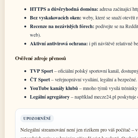
HTTPS a důvěryhodná doména:
adresa začínající htt
Bez vyskakovacích oken:
weby, které se snaží otevřít 
Recenze na nezávislých fórech:
podívejte se na Reddi
web).
Aktivní antivirová ochrana:
i při návštěvě relativně 
Ověřené zdroje přenosů
TVP Sport
– oficiální polský sportovní kanál, dostup
ČT Sport
– veřejnoprávní vysílání, legální a bezpečné.
YouTube kanály klubů
– mnoho týmů vysílá tréninky
Legální agregátory
– například mecze24.pl poskytuje o
UPOZORNĚNÍ
Nelegální streamování není jen rizikem pro váš počítač –