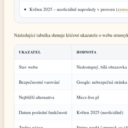
Květen 2025 – neoficiálně naposledy v provozu (
zawod
Následující tabulka shrnuje klíčové ukazatele o webu strumyk
UKAZATEL
HODNOTA
Stav webu
Nedostupný, bílá obrazovka
Bezpečnostní varování
Google: nebezpečná stránka
Nejbližší alternativa
Mecz‑live.pl
Datum poslední funkčnosti
Květen 2025 (neoficiálně)
Změna názvu
Strims.world / strumyk.cv (