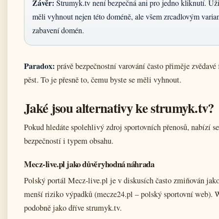
Závěr:
Strumyk.tv není bezpečná ani pro jedno kliknutí. Uživa
měli vyhnout nejen této doméně, ale všem zrcadlovým variant
zabavení domén.
Paradox:
právě bezpečnostní varování často přiměje zvědavé f
pěst. To je přesně to, čemu byste se měli vyhnout.
Jaké jsou alternativy ke strumyk.tv?
Pokud hledáte spolehlivý zdroj sportovních přenosů, nabízí se
bezpečností i typem obsahu.
Mecz‑live.pl jako důvěryhodná náhrada
Polský portál Mecz‑live.pl je v diskusích často zmiňován jako
menší riziko výpadků (mecze24.pl – polský sportovní web). W
podobně jako dříve strumyk.tv.