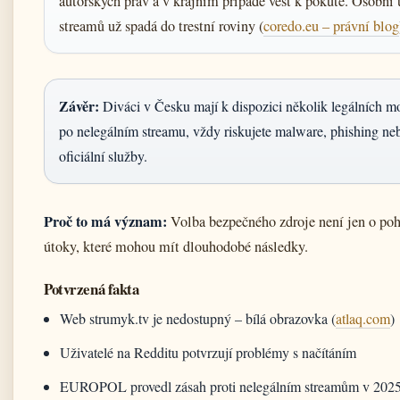
autorských práv a v krajním případě vést k pokutě. Osobní u
streamů už spadá do trestní roviny (
coredo.eu – právní blog
Závěr:
Diváci v Česku mají k dispozici několik legálních mo
po nelegálním streamu, vždy riskujete malware, phishing neb
oficiální služby.
Proč to má význam:
Volba bezpečného zdroje není jen o poho
útoky, které mohou mít dlouhodobé následky.
Potvrzená fakta
Web strumyk.tv je nedostupný – bílá obrazovka (
atlaq.com
)
Uživatelé na Redditu potvrzují problémy s načítáním
EUROPOL provedl zásah proti nelegálním streamům v 202