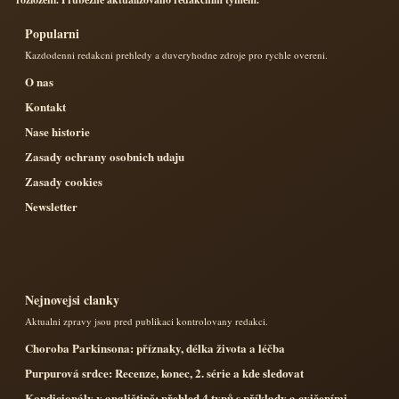
Popularni
Kazdodenni redakcni prehledy a duveryhodne zdroje pro rychle overeni.
O nas
Kontakt
Nase historie
Zasady ochrany osobnich udaju
Zasady cookies
Newsletter
Nejnovejsi clanky
Aktualni zpravy jsou pred publikaci kontrolovany redakci.
Choroba Parkinsona: příznaky, délka života a léčba
Purpurová srdce: Recenze, konec, 2. série a kde sledovat
Kondicionály v angličtině: přehled 4 typů s příklady a cvičeními