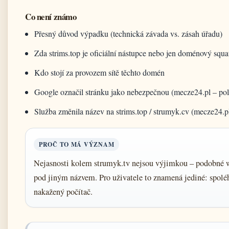
Co není známo
Přesný důvod výpadku (technická závada vs. zásah úřadu)
Zda strims.top je oficiální nástupce nebo jen doménový squa
Kdo stojí za provozem sítě těchto domén
Google označil stránku jako nebezpečnou (mecze24.pl – po
Služba změnila název na strims.top / strumyk.cv (mecze24.p
PROČ TO MÁ VÝZNAM
Nejasnosti kolem strumyk.tv nejsou výjimkou – podobné we
pod jiným názvem. Pro uživatele to znamená jediné: spoléha
nakažený počítač.