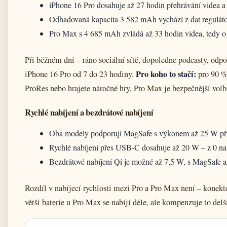
iPhone 16 Pro dosahuje až 27 hodin přehrávání videa a
Odhadovaná kapacita 3 582 mAh vychází z dat regulátor
Pro Max s 4 685 mAh zvládá až 33 hodin videa, tedy o š
Při běžném dni – ráno sociální sítě, dopoledne podcasty, odpo
Pro koho to stačí:
iPhone 16 Pro od 7 do 23 hodiny.
pro 90 % 
ProRes nebo hrajete náročné hry, Pro Max je bezpečnější volb
Rychlé nabíjení a bezdrátové nabíjení
Oba modely podporují MagSafe s výkonem až 25 W při
Rychlé nabíjení přes USB‑C dosahuje až 20 W – z 0 na
Bezdrátové nabíjení Qi je možné až 7,5 W, s MagSafe 
Rozdíl v nabíjecí rychlosti mezi Pro a Pro Max není – konekt
větší baterie u Pro Max se nabíjí déle, ale kompenzuje to delš