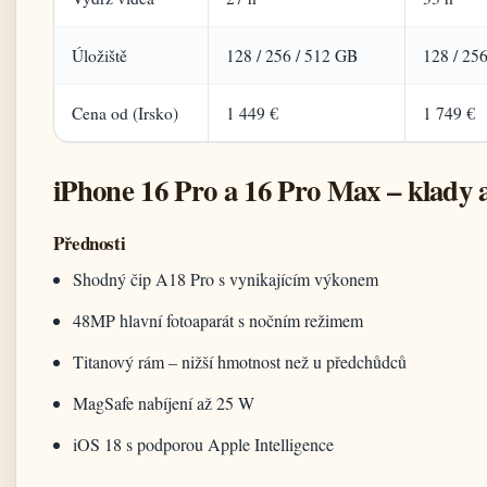
Úložiště
128 / 256 / 512 GB
128 / 25
Cena od (Irsko)
1 449 €
1 749 €
iPhone 16 Pro a 16 Pro Max – klady 
Přednosti
Shodný čip A18 Pro s vynikajícím výkonem
48MP hlavní fotoaparát s nočním režimem
Titanový rám – nižší hmotnost než u předchůdců
MagSafe nabíjení až 25 W
iOS 18 s podporou Apple Intelligence