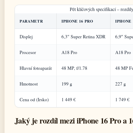
Pět klíčových specifikací – rozdíl
PARAMETR
IPHONE 16 PRO
IPHONE 
Displej
6,3″ Super Retina XDR
6,9″ Sup
Procesor
A18 Pro
A18 Pro
Hlavní fotoaparát
48 MP, f/1.78
48 MP Fus
Hmotnost
199 g
227 g
Cena od (Irsko)
1 449 €
1 749 €
Jaký je rozdíl mezi iPhone 16 Pro a