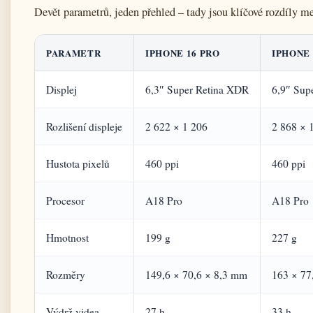
Devět parametrů, jeden přehled – tady jsou klíčové rozdíly 
PARAMETR
IPHONE 16 PRO
IPHONE 
Displej
6,3″ Super Retina XDR
6,9″ Sup
Rozlišení displeje
2 622 × 1 206
2 868 × 
Hustota pixelů
460 ppi
460 ppi
Procesor
A18 Pro
A18 Pro
Hmotnost
199 g
227 g
Rozměry
149,6 × 70,6 × 8,3 mm
163 × 77
Výdrž videa
27 h
33 h