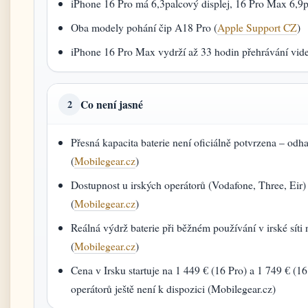
iPhone 16 Pro má 6,3palcový displej, 16 Pro Max 6,9p
Oba modely pohání čip A18 Pro (
Apple Support CZ
)
iPhone 16 Pro Max vydrží až 33 hodin přehrávání vide
Co není jasné
2
Přesná kapacita baterie není oficiálně potvrzena – odh
(
Mobilegear.cz
)
Dostupnost u irských operátorů (Vodafone, Three, Eir)
(
Mobilegear.cz
)
Reálná výdrž baterie při běžném používání v irské síti 
(
Mobilegear.cz
)
Cena v Irsku startuje na 1 449 € (16 Pro) a 1 749 € (1
operátorů ještě není k dispozici (Mobilegear.cz)