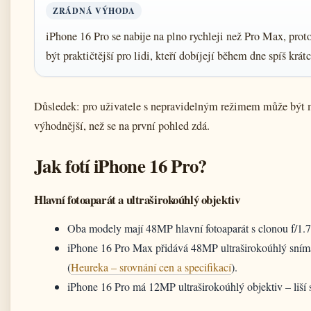
ZRÁDNÁ VÝHODA
iPhone 16 Pro se nabije na plno rychleji než Pro Max, pro
být praktičtější pro lidi, kteří dobíjejí během dne spíš krátc
Důsledek: pro uživatele s nepravidelným režimem může být 
výhodnější, než se na první pohled zdá.
Jak fotí iPhone 16 Pro?
Hlavní fotoaparát a ultraširokoúhlý objektiv
Oba modely mají 48MP hlavní fotoaparát s clonou f/1.
iPhone 16 Pro Max přidává 48MP ultraširokoúhlý snímač
(
Heureka – srovnání cen a specifikací
).
iPhone 16 Pro má 12MP ultraširokoúhlý objektiv – liší 