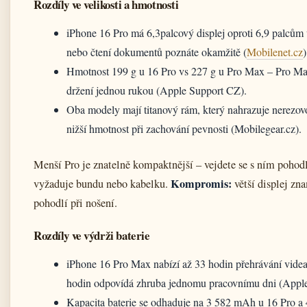
Rozdíly ve velikosti a hmotnosti
iPhone 16 Pro má 6,3palcový displej oproti 6,9 palcům u
nebo čtení dokumentů poznáte okamžitě (
Mobilenet.cz
)
Hmotnost 199 g u 16 Pro vs 227 g u Pro Max – Pro Max j
držení jednou rukou (Apple Support CZ).
Oba modely mají titanový rám, který nahrazuje nerezov
nižší hmotnost při zachování pevnosti (Mobilegear.cz).
Menší Pro je znatelně kompaktnější – vejdete se s ním pohod
Kompromis:
vyžaduje bundu nebo kabelku.
větší displej zn
pohodlí při nošení.
Rozdíly ve výdrži baterie
iPhone 16 Pro Max nabízí až 33 hodin přehrávání videa,
hodin odpovídá zhruba jednomu pracovnímu dni (Appl
Kapacita baterie se odhaduje na 3 582 mAh u 16 Pro a