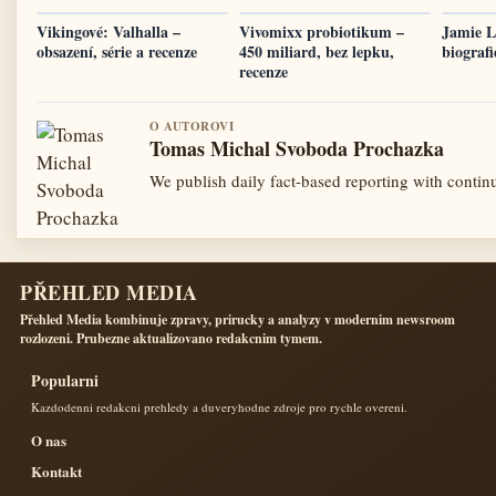
Vikingové: Valhalla –
Vivomixx probiotikum –
Jamie L
obsazení, série a recenze
450 miliard, bez lepku,
biografi
recenze
O AUTOROVI
Tomas Michal Svoboda Prochazka
We publish daily fact-based reporting with continu
PŘEHLED MEDIA
Přehled Media kombinuje zpravy, prirucky a analyzy v modernim newsroom
rozlozeni. Prubezne aktualizovano redakcnim tymem.
Popularni
Kazdodenni redakcni prehledy a duveryhodne zdroje pro rychle overeni.
O nas
Kontakt