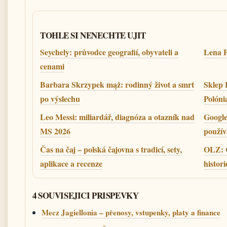
TOHLE SI NENECHTE UJIT
Seychely: průvodce geografií, obyvateli a
Lena P
cenami
Barbara Skrzypek mąż: rodinný život a smrt
Sklep 
po výslechu
Polóni
Leo Messi: miliardář, diagnóza a otazník nad
Google
MS 2026
použív
Čas na čaj – polská čajovna s tradicí, sety,
OLZ: 
aplikace a recenze
histori
4 SOUVISEJICI PRISPEVKY
Mecz Jagiellonia – přenosy, vstupenky, platy a finance