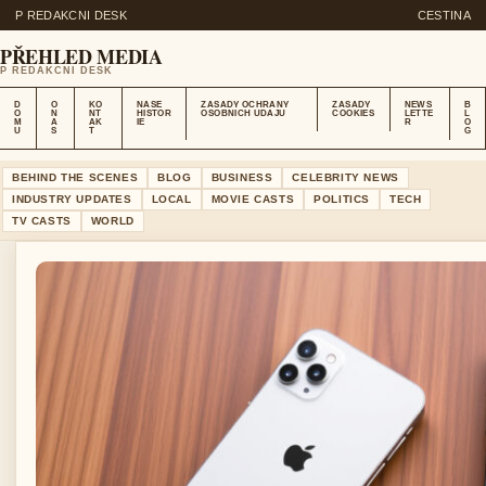
P REDAKCNI DESK
CESTINA
PŘEHLED MEDIA
P REDAKCNI DESK
D
O
KO
NASE
ZASADY OCHRANY
ZASADY
NEWS
B
O
N
NT
HISTOR
OSOBNICH UDAJU
COOKIES
LETTE
L
M
A
AK
IE
R
O
U
S
T
G
BEHIND THE SCENES
BLOG
BUSINESS
CELEBRITY NEWS
INDUSTRY UPDATES
LOCAL
MOVIE CASTS
POLITICS
TECH
TV CASTS
WORLD