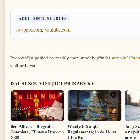
ADDITIONAL SOURCES
swappie.com
,
youtube.com
Podrobnější pohled na rozdíly mezi modely přináší
srovnání iPho
CultureLayer.
DALSI SOUVISEJICI PRISPEVKY
Ben Affleck – Biografia
Wesołych Świąt! –
Jurij Sz
Completa, Filmes e Divórcio
Regulamentação de IA na
a největ
2025
UE e Brasil
music