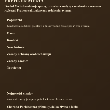
PŘEHLED MEDIA
Přehled Media kombinuje zpravy, prirucky a analyzy v modernim newsroom
rozlozeni. Prubezne aktualizovano redakcnim tymem.
Popularni
Kazdodenni redakcni prehledy a duveryhodne zdroje pro rychle overeni.
O nas
Kontakt
Nase historie
Zasady ochrany osobnich udaju
Zasady cookies
Newsletter
Nejnovejsi clanky
Aktualni zpravy jsou pred publikaci kontrolovany redakci.
Choroba Parkinsona: příznaky, délka života a léčba