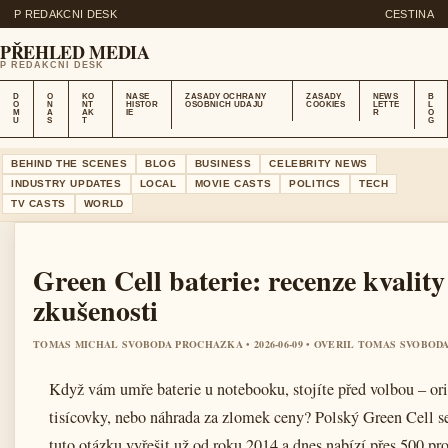
P REDAKCNI DESK
CESTINA
PŘEHLED MEDIA
P REDAKCNI DESK
D
O
KO
NASE
ZASADY OCHRANY
ZASADY
NEWS
B
O
N
NT
HISTOR
OSOBNICH UDAJU
COOKIES
LETTE
L
M
A
AK
IE
R
O
U
S
T
G
BEHIND THE SCENES
BLOG
BUSINESS
CELEBRITY NEWS
INDUSTRY UPDATES
LOCAL
MOVIE CASTS
POLITICS
TECH
TV CASTS
WORLD
Green Cell baterie: recenze kvality
zkušenosti
TOMAS MICHAL SVOBODA PROCHAZKA • 2026-06-09 • OVERIL TOMAS SVOBOD
Když vám umře baterie u notebooku, stojíte před volbou – ori
tisícovky, nebo náhrada za zlomek ceny? Polský Green Cell s
tuto otázku vyřešit už od roku 2014 a dnes nabízí přes 500 pr