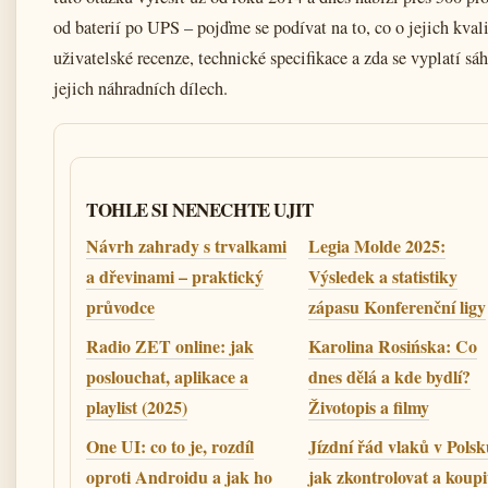
od baterií po UPS – pojďme se podívat na to, co o jejich kvali
uživatelské recenze, technické specifikace a zda se vyplatí sá
jejich náhradních dílech.
TOHLE SI NENECHTE UJIT
Návrh zahrady s trvalkami
Legia Molde 2025:
a dřevinami – praktický
Výsledek a statistiky
průvodce
zápasu Konferenční ligy
Radio ZET online: jak
Karolina Rosińska: Co
poslouchat, aplikace a
dnes dělá a kde bydlí?
playlist (2025)
Životopis a filmy
One UI: co to je, rozdíl
Jízdní řád vlaků v Polsk
oproti Androidu a jak ho
jak zkontrolovat a koupi