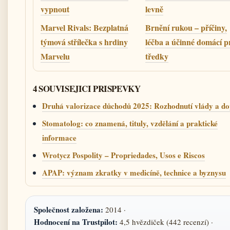
vypnout
levně
Marvel Rivals: Bezplatná
Brnění rukou – příčiny,
týmová střílečka s hrdiny
léčba a účinné domácí p
Marvelu
tředky
4 SOUVISEJICI PRISPEVKY
Druhá valorizace důchodů 2025: Rozhodnutí vlády a d
Stomatolog: co znamená, tituly, vzdělání a praktické
informace
Wrotycz Pospolity – Propriedades, Usos e Riscos
APAP: význam zkratky v medicíně, technice a byznysu
Společnost založena:
2014 ·
Hodnocení na Trustpilot:
4,5 hvězdiček (442 recenzí) ·