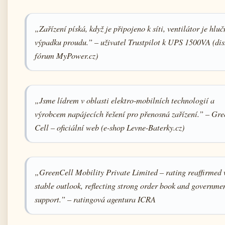
„Zařízení píská, když je připojeno k síti, ventilátor je hluč
výpadku proudu.” – uživatel Trustpilot k UPS 1500VA (dis
fórum MyPower.cz)
„Jsme lídrem v oblasti elektro-mobilních technologií a
výrobcem napájecích řešení pro přenosná zařízení.” – Gre
Cell – oficiální web (e-shop Levne-Baterky.cz)
„GreenCell Mobility Private Limited – rating reaffirmed 
stable outlook, reflecting strong order book and governme
support.” – ratingová agentura ICRA