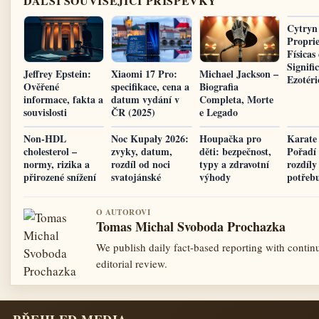
DALSI SOUVISEJICI PRISPEVKY
Cytryn
Propri
Físicas 
Signifi
Jeffrey Epstein:
Xiaomi 17 Pro:
Michael Jackson –
Ezotéri
Ověřené
specifikace, cena a
Biografia
informace, fakta a
datum vydání v
Completa, Morte
souvislosti
ČR (2025)
e Legado
Non-HDL
Noc Kupały 2026:
Houpačka pro
Karate
cholesterol –
zvyky, datum,
děti: bezpečnost,
Pořadí 
normy, rizika a
rozdíl od noci
typy a zdravotní
rozdíly 
přirozené snížení
svatojánské
výhody
potřebu
O AUTOROVI
Tomas Michal Svoboda Prochazka
We publish daily fact-based reporting with contin
editorial review.