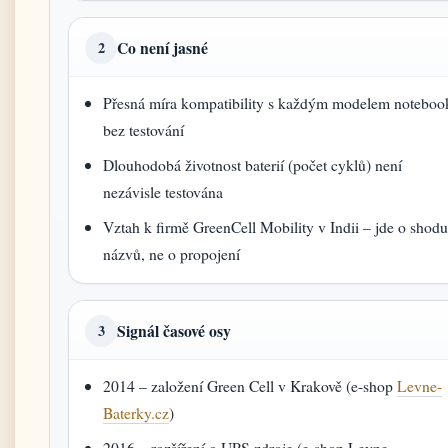
Co není jasné
2
Přesná míra kompatibility s každým modelem noteboo
bez testování
Dlouhodobá životnost baterií (počet cyklů) není
nezávisle testována
Vztah k firmě GreenCell Mobility v Indii – jde o shod
názvů, ne o propojení
Signál časové osy
3
2014 – založení Green Cell v Krakově (e-shop
Levne-
Baterky.cz
)
2016 – rozšíření o UPS zdroje (e-shop Levne-